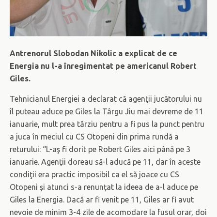
Antrenorul Slobodan Nikolic a explicat de ce
Energia nu l-a înregimentat pe americanul Robert
Giles.
Tehnicianul Energiei a declarat că agenţii jucătorului nu
îl puteau aduce pe Giles la Târgu Jiu mai devreme de 11
ianuarie, mult prea târziu pentru a fi pus la punct pentru
a juca în meciul cu CS Otopeni din prima rundă a
returului: “L-aş fi dorit pe Robert Giles aici până pe 3
ianuarie. Agenţii doreau să-l aducă pe 11, dar în aceste
condiţii era practic imposibil ca el să joace cu CS
Otopeni şi atunci s-a renunţat la ideea de a-l aduce pe
Giles la Energia. Dacă ar fi venit pe 11, Giles ar fi avut
nevoie de minim 3-4 zile de acomodare la fusul orar, doi