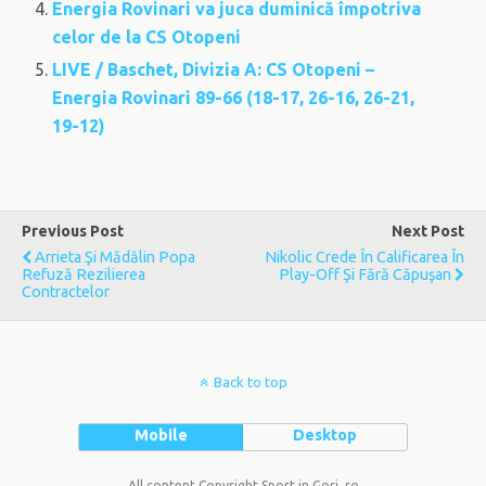
Energia Rovinari va juca duminică împotriva
celor de la CS Otopeni
LIVE / Baschet, Divizia A: CS Otopeni –
Energia Rovinari 89-66 (18-17, 26-16, 26-21,
19-12)
Previous Post
Next Post
Arrieta Şi Mădălin Popa
Nikolic Crede În Calificarea În
Refuză Rezilierea
Play-Off Şi Fără Căpuşan
Contractelor
Back to top
Mobile
Desktop
All content Copyright Sport in Gorj .ro