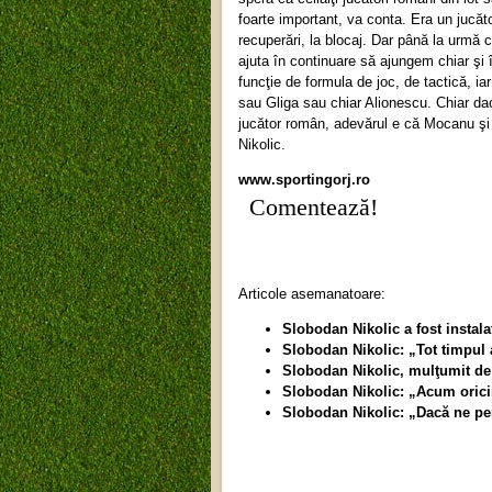
foarte important, va conta. Era un jucăto
recuperări, la blocaj. Dar până la urmă 
ajuta în continuare să ajungem chiar şi î
funcţie de formula de joc, de tactică, i
sau Gliga sau chiar Alionescu. Chiar dac
jucător român, adevărul e că Mocanu şi 
Nikolic.
www.sportingorj.ro
Comentează!
Articole asemanatoare:
Slobodan Nikolic a fost instal
Slobodan Nikolic: „Tot timpul 
Slobodan Nikolic, mulţumit de
Slobodan Nikolic: „Acum oricin
Slobodan Nikolic: „Dacă ne pe