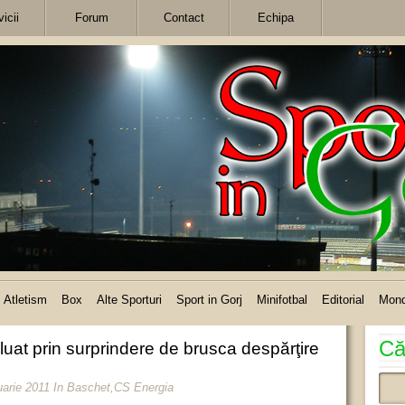
icii
Forum
Contact
Echipa
Atletism
Box
Alte Sporturi
Sport in Gorj
Minifotbal
Editorial
Mon
Că
luat prin surprindere de brusca despărţire
uarie 2011
In
Baschet
,
CS Energia