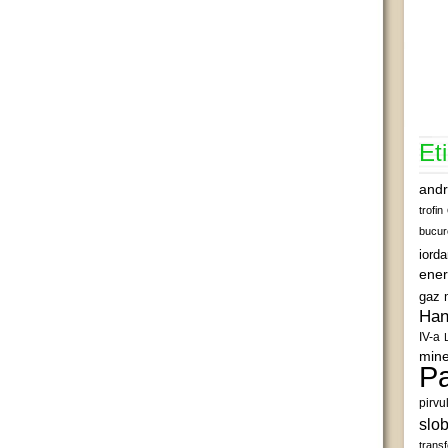
Et
andr
trofin
bucur
iord
ener
gaz 
Han
IV-a
mine
Pa
pirvu
slob
transf