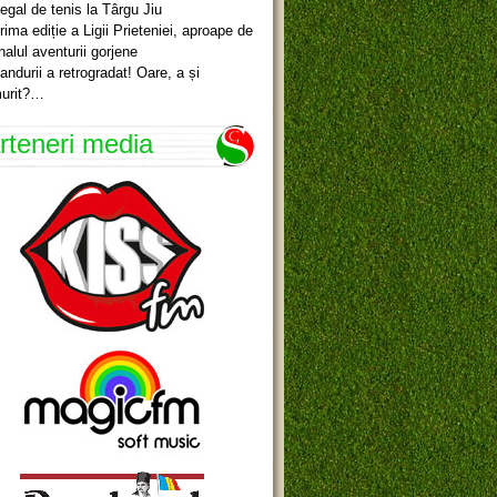
egal de tenis la Târgu Jiu
rima ediție a Ligii Prieteniei, aproape de
inalul aventurii gorjene
andurii a retrogradat! Oare, a și
urit?…
rteneri media