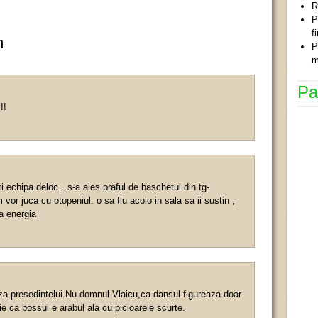
R
P
f
m
P
m
Pa
!!
ti echipa deloc…s-a ales praful de baschetul din tg-
or juca cu otopeniul. o sa fiu acolo in sala sa ii sustin ,
a energia
za presedintelui.Nu domnul Vlaicu,ca dansul figureaza doar
ie ca bossul e arabul ala cu picioarele scurte.