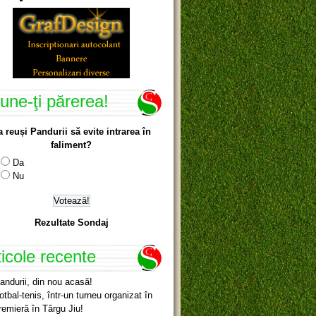
une-ţi părerea!
a reuși Pandurii să evite intrarea în
faliment?
Da
Nu
Rezultate Sondaj
ticole recente
andurii, din nou acasă!
otbal-tenis, într-un turneu organizat în
remieră în Târgu Jiu!