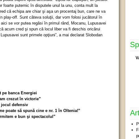
r foarte puternic în disputele unul la unu, conta mult la
cred că echipa are chiar şi aşa un procentaj bun, care ne va
n play-off. Sunt câteva soluţii, dar vom folosi jucătorul în
ar aici se vor putea regăsi în primul rând, Mocanu, Lupusavei
ă acum cred şi spun că locul liber va fi deschis oricărui
Lupusavei sunt primele opţiuni”, a mai declarat Slobodan
Sp
V
at pe banca Energiei
am crezut în victorie”
 jocul defensiv
e poate să spună cine e nr. 1 în Oltenia!”
Ar
rmitem e bun şi spectacolul”
P
F
p