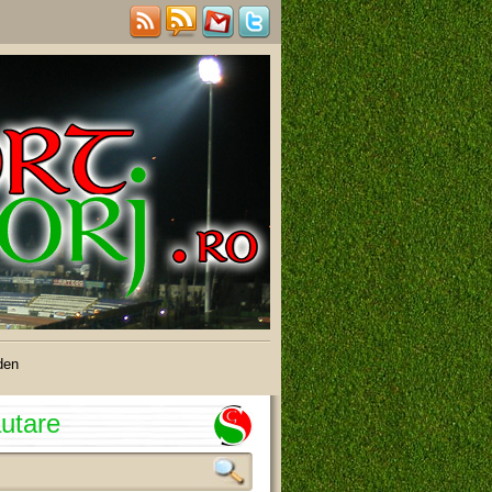
den
utare