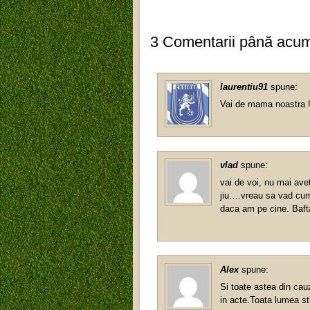
3 Comentarii până acu
laurentiu91
spune:
Vai de mama noastra !
vlad
spune:
vai de voi, nu mai ave
jiu….vreau sa vad cum v
daca am pe cine. Baft
Alex
spune:
Si toate astea din cau
in acte.Toata lumea st