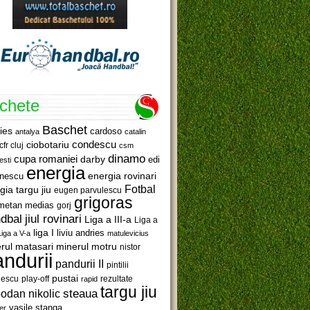
ichete
Baschet
ies
cardoso
antalya
catalin
ciobotariu
condescu
cfr cluj
csm
dinamo
cupa romaniei
darby
edi
esti
energia
anescu
energia rovinari
Fotbal
gia targu jiu
eugen parvulescu
grigoras
metan medias
gorj
jiul rovinari
dbal
Liga a III-a
Liga a
liga I
liviu andries
Liga a V-a
matulevicius
minerul motru
rul matasari
nistor
ndurii
pandurii II
pintilii
pustai
lescu
rezultate
play-off
rapid
targu jiu
steaua
odan nikolic
vasile stanga
er