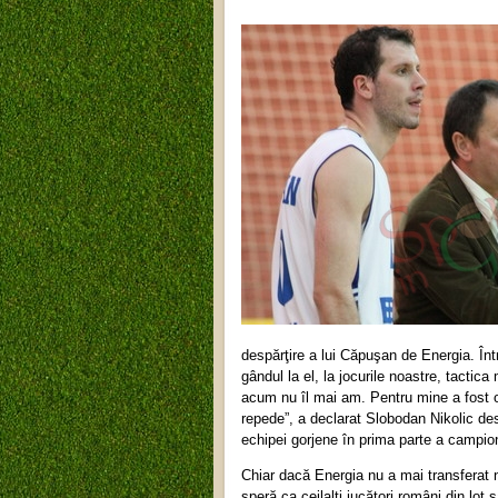
despărţire a lui Căpuşan de Energia. Înt
gândul la el, la jocurile noastre, tactic
acum nu îl mai am. Pentru mine a fost o
repede”, a declarat Slobodan Nikolic de
echipei gorjene în prima parte a campion
Chiar dacă Energia nu a mai transferat 
speră ca ceilalţi jucători români din lot