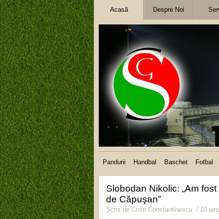
Acasă
Despre Noi
Serv
Pandurii
Handbal
Baschet
Fotbal
Slobodan Nikolic: „Am fost 
de Căpuşan”
Scris de
Cristi Constantinescu
.
/ 10 ian