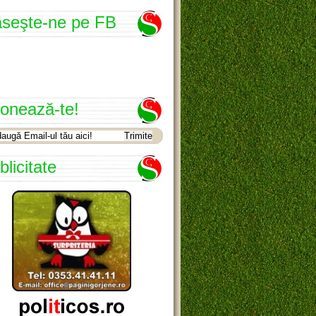
seşte-ne pe FB
onează-te!
blicitate