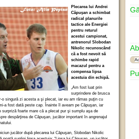
Plecarea lui Andrei
Gă
Căpuşan a schimbat
radical planurile
tactice ale Energiei
pentru returul
acestui campionat,
antrenorul Slobodan
Ab
Nikolic recunoscând
că a fost nevoit să
schimbe rapid
macazul pentru a
compensa lipsa
Pu
acestuia din echipă.
„Am fost luat prin
surprindere de brusca
r-o singură zi acesta a şi plecat, iar eu am rămas puţin cu
a mi-a fost dată peste cap. Înainte îl aveam pe Căpuşan, iar
 surpriză foarte mare că a plecat pur şi sumplu aşa de
spre despărţirea de Căpuşan, jucător important în angrenajul
atului.
niciun jucător după plecarea lui Căpuşan, Slobodan Nikolic
 să poată suplini lipsa acestuia: “Lipsa lui Căpuşan, un jucător