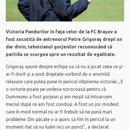
Victoria Pandurilor în faţa celor de la FC Braşov a
fost socotită de antrenorul Petre Grigoraş drept un
dar divin, tehnicianul gorjenilor recunoscând că
partida se scurgea spre un rezultat de egalitate.
Grigoraş spune despre echipa sa că nu a jucat ceea ce şi-
ar fi dorit şi a avut dreptate vorbind de o anumită
relaxare care putea pune în pericol obţinerea victoriei: „E
o victorie poate pe undeva norocoasă pentru că
Dumnezeu a fost gorjean şi am reuşit să întoarcem
meciul după ce am fost conduşi. A fost un joc modest
care în mod normal nu ar fi trebuit să ne pună mari
probleme. Din păcate s-a ajuns să fim în pericol la un
moment dat să nu luăm nici un punct”, a declarat