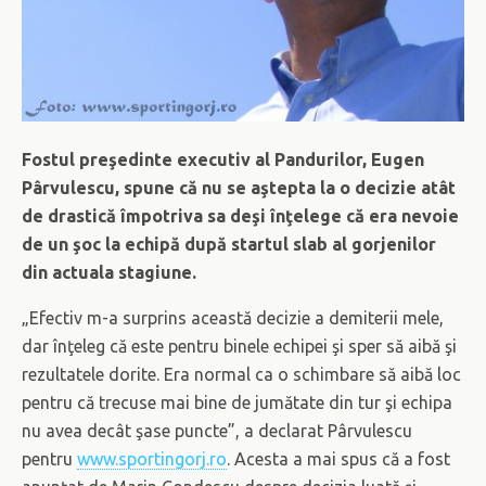
Fostul preşedinte executiv al Pandurilor, Eugen
Pârvulescu, spune că nu se aştepta la o decizie atât
de drastică împotriva sa deşi înţelege că era nevoie
de un şoc la echipă după startul slab al gorjenilor
din actuala stagiune.
„Efectiv m-a surprins această decizie a demiterii mele,
dar înţeleg că este pentru binele echipei şi sper să aibă şi
rezultatele dorite. Era normal ca o schimbare să aibă loc
pentru că trecuse mai bine de jumătate din tur şi echipa
nu avea decât şase puncte”, a declarat Pârvulescu
pentru
www.sportingorj.ro
. Acesta a mai spus că a fost