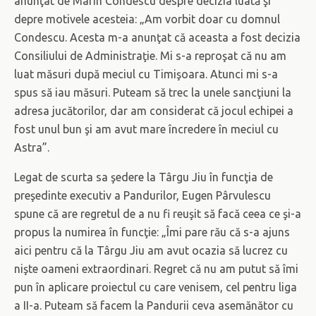
anunţat de Marin Condescu despre decizia luată şi
depre motivele acesteia: „Am vorbit doar cu domnul
Condescu. Acesta m-a anunţat că aceasta a fost decizia
Consiliului de Administraţie. Mi s-a reproşat că nu am
luat măsuri după meciul cu Timişoara. Atunci mi s-a
spus să iau măsuri. Puteam să trec la unele sancţiuni la
adresa jucătorilor, dar am considerat că jocul echipei a
fost unul bun şi am avut mare încredere în meciul cu
Astra”.
Legat de scurta sa şedere la Târgu Jiu în funcţia de
preşedinte executiv a Pandurilor, Eugen Pârvulescu
spune că are regretul de a nu fi reuşit să facă ceea ce şi-a
propus la numirea în funcţie: „Îmi pare rău că s-a ajuns
aici pentru că la Târgu Jiu am avut ocazia să lucrez cu
nişte oameni extraordinari. Regret că nu am putut să îmi
pun în aplicare proiectul cu care venisem, cel pentru liga
a II-a. Puteam să facem la Pandurii ceva asemănător cu