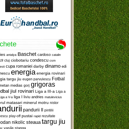
ichete
Baschet
ies
cardoso
antalya
catalin
ciobotariu
condescu
cfr cluj
csm
dinamo
cupa romaniei
darby
edi
esti
energia
anescu
energia rovinari
Fotbal
gia targu jiu
eugen parvulescu
grigoras
metan medias
gorj
jiul rovinari
dbal
Liga a III-a
Liga a
liga I
liviu andries
Liga a V-a
matulevicius
minerul motru
rul matasari
nistor
ndurii
pandurii II
pintilii
pustai
lescu
rezultate
play-off
rapid
targu jiu
steaua
odan nikolic
vasile stanga
er