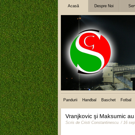
Acasă
Despre Noi
Serv
Pandurii
Handbal
Baschet
Fotbal
Vranjkovic şi Maksumic au
Scris de
Cristi Constantinescu
.
/ 16 se