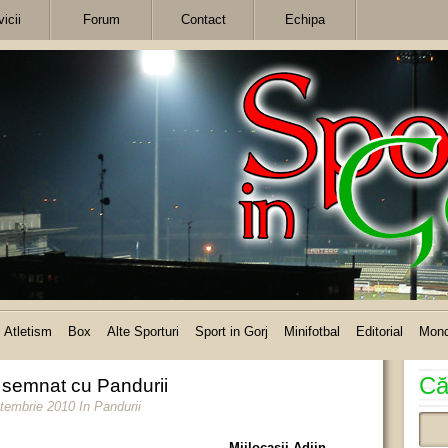
icii
Forum
Contact
Echipa
Atletism
Box
Alte Sporturi
Sport in Gorj
Minifotbal
Editorial
Mon
Că
 semnat cu Pandurii
ptembrie 2010
In
Pandurii
Mijlocaşii Adjin