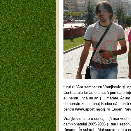
turului: “Am semnat cu Vranjkovic şi Ma
Contractele lor au o clauză prin care înţe
ei, pentru încă un an şi jumătate. Acum 
demonstreze lui Ionuţ Badea că merită s
pentru
www.sportingorj.ro
Eugen Pârvul
Vranjkovic este o cunoştinţă mai veche a
campionatului 2005-2006 şi turul sezonul
Dinamo. În schimb, Maksumic este o nec