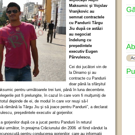
Maksumic şi Vojslav
Gă
Vranjkovic au
semnat contractele
cu Pandurii Târgu
Jiu după ce astăzi
au negociat
îndelung cu
Ab
preşedintele
executiv Eugen
Pârvulescu.
Cei doi jucători vin de
Pu
la Dinamo şi au
contracte cu Pandurii
doar până la sfârşitul
ksumic pentru următoarele trei luni, până în luna decembrie.
legerile pot fi prelungite, în cazul în care vom fi mulţumiţi de
totul depinde de ei, de modul în care vor reuşi să-I
ă rămână la Târgu Jiu şi să joace pentru Pandurii”, a declarat
escu, preşedintele executiv al gorjenilor.
 gorjenilor după ce a jucat pentru Pandurii în returul
ui următor, în preajma Crăciunului din 2006 el fiind vândut la
unoscută pentru conducerea gorjenilor, care au informaţii