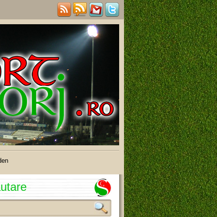
den
utare