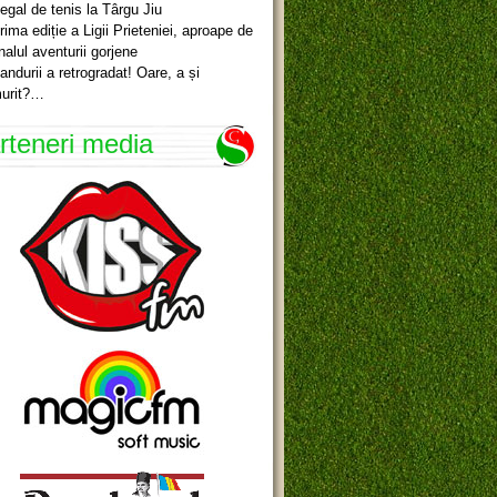
egal de tenis la Târgu Jiu
rima ediție a Ligii Prieteniei, aproape de
inalul aventurii gorjene
andurii a retrogradat! Oare, a și
urit?…
rteneri media