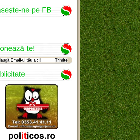
seşte-ne pe FB
onează-te!
blicitate