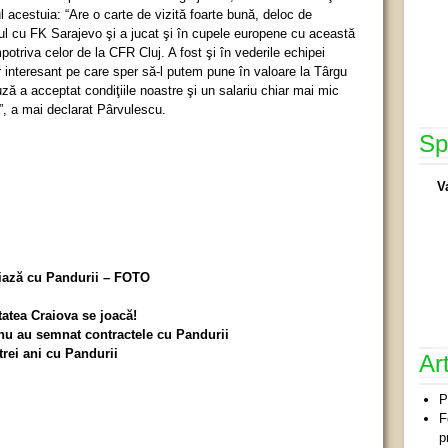
 acestuia: “Are o carte de vizită foarte bună, deloc de
tul cu FK Sarajevo şi a jucat şi în cupele europene cu această
otriva celor de la CFR Cluj. A fost şi în vederile echipei
r interesant pe care sper să-l putem pune în valoare la Târgu
ză a acceptat condiţiile noastre şi un salariu chiar mai mic
”, a mai declarat Pârvulescu.
Sp
V
iază cu Pandurii – FOTO
tatea Craiova se joacă!
 nu au semnat contractele cu Pandurii
rei ani cu Pandurii
Ar
P
F
p