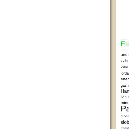
Et
andr
trofin
bucur
iord
ener
gaz 
Han
IV-a
mine
Pa
pirvu
slob
transf