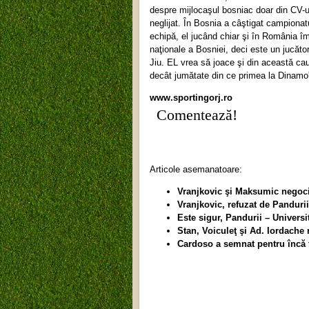
despre mijlocaşul bosniac doar din CV-ul
neglijat. În Bosnia a câştigat campiona
echipă, el jucând chiar şi în România împ
naţionale a Bosniei, deci este un jucăto
Jiu. EL vrea să joace şi din această cau
decât jumătate din ce primea la Dinamo
www.sportingorj.ro
Comentează!
Articole asemanatoare:
Vranjkovic şi Maksumic negoc
Vranjkovic, refuzat de Pandurii
Este sigur, Pandurii – Universi
Stan, Voiculeţ şi Ad. Iordache
Cardoso a semnat pentru încă t