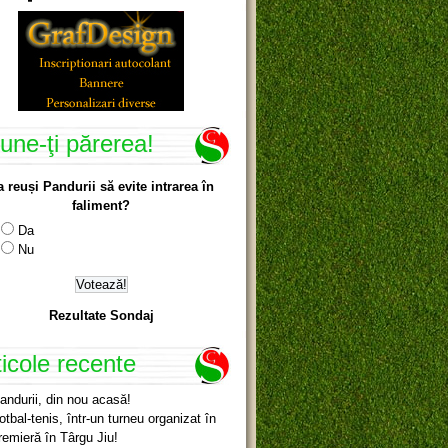
une-ţi părerea!
a reuși Pandurii să evite intrarea în
faliment?
Da
Nu
Rezultate Sondaj
ticole recente
andurii, din nou acasă!
otbal-tenis, într-un turneu organizat în
remieră în Târgu Jiu!