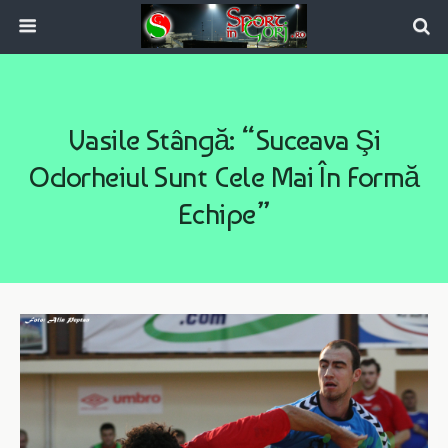
Vasile Stângă: “Suceava Şi
Odorheiul Sunt Cele Mai În Formă
Echipe”