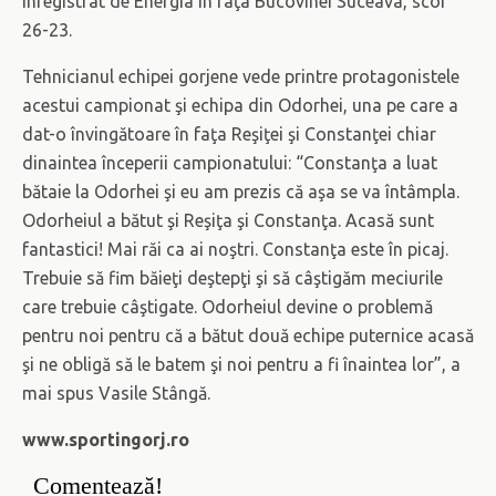
înregistrat de Energia în faţa Bucovinei Suceava, scor
26-23.
Tehnicianul echipei gorjene vede printre protagonistele
acestui campionat şi echipa din Odorhei, una pe care a
dat-o învingătoare în faţa Reşiţei şi Constanţei chiar
dinaintea începerii campionatului: “Constanţa a luat
bătaie la Odorhei şi eu am prezis că aşa se va întâmpla.
Odorheiul a bătut şi Reşiţa şi Constanţa. Acasă sunt
fantastici! Mai răi ca ai noştri. Constanţa este în picaj.
Trebuie să fim băieţi deştepţi şi să câştigăm meciurile
care trebuie câştigate. Odorheiul devine o problemă
pentru noi pentru că a bătut două echipe puternice acasă
şi ne obligă să le batem şi noi pentru a fi înaintea lor”, a
mai spus Vasile Stângă.
www.sportingorj.ro
Comentează!