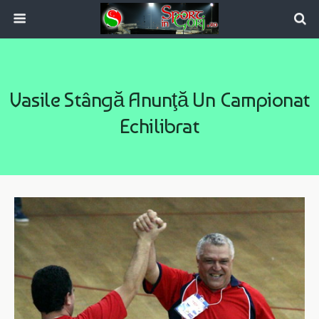
Vasile Stângă Anunţă Un Campionat
Echilibrat