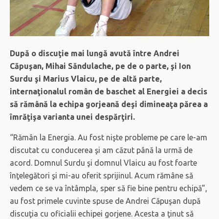
După o discuţie mai lungă avută între Andrei
Căpuşan, Mihai Săndulache, pe de o parte, şi Ion
Surdu şi Marius Vlaicu, pe de altă parte,
internaţionalul român de baschet al Energiei a decis
să rămână la echipa gorjeană deşi dimineaţa părea a
îmrăţişa varianta unei despărţiri.
“Rămân la Energia. Au fost nişte probleme pe care le-am
discutat cu conducerea şi am căzut până la urmă de
acord. Domnul Surdu şi domnul Vlaicu au fost foarte
înţelegători şi mi-au oferit sprijinul. Acum rămâne să
vedem ce se va întâmpla, sper să fie bine pentru echipă”,
au fost primele cuvinte spuse de Andrei Căpuşan după
discuţia cu oficialii echipei gorjene. Acesta a ţinut să