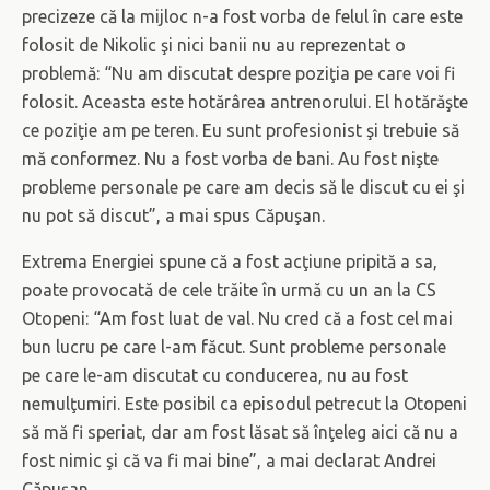
precizeze că la mijloc n-a fost vorba de felul în care este
folosit de Nikolic şi nici banii nu au reprezentat o
problemă: “Nu am discutat despre poziţia pe care voi fi
folosit. Aceasta este hotărârea antrenorului. El hotărăşte
ce poziţie am pe teren. Eu sunt profesionist şi trebuie să
mă conformez. Nu a fost vorba de bani. Au fost nişte
probleme personale pe care am decis să le discut cu ei şi
nu pot să discut”, a mai spus Căpuşan.
Extrema Energiei spune că a fost acţiune pripită a sa,
poate provocată de cele trăite în urmă cu un an la CS
Otopeni: “Am fost luat de val. Nu cred că a fost cel mai
bun lucru pe care l-am făcut. Sunt probleme personale
pe care le-am discutat cu conducerea, nu au fost
nemulţumiri. Este posibil ca episodul petrecut la Otopeni
să mă fi speriat, dar am fost lăsat să înţeleg aici că nu a
fost nimic şi că va fi mai bine”, a mai declarat Andrei
Căpuşan.