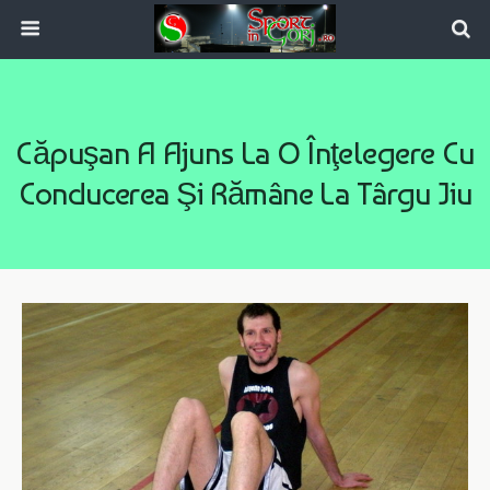
Căpuşan A Ajuns La O Înţelegere Cu
Conducerea Şi Rămâne La Târgu Jiu