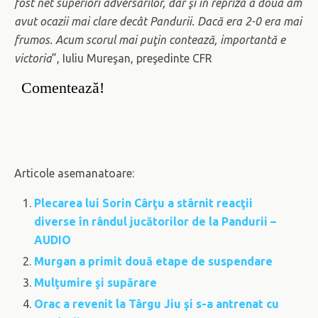
fost net superiori adversarilor, dar şi în repriza a doua am
avut ocazii mai clare decât Pandurii. Dacă era 2-0 era mai
frumos. Acum scorul mai puţin contează, importantă e
victoria
”, Iuliu Mureşan, preşedinte CFR
Comentează!
Articole asemanatoare:
Plecarea lui Sorin Cârţu a stârnit reacţii
diverse în rândul jucătorilor de la Pandurii –
AUDIO
Murgan a primit două etape de suspendare
Mulţumire şi supărare
Orac a revenit la Târgu Jiu şi s-a antrenat cu