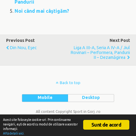
Pandurii
Noi când mai câştigăm?
Previous Post
Next Post
Din Nou, Eşec
Liga A III-A, Seria A IV-A / Jiul
Rovinari – Performera, Pandurii
II – Dezamăgirea
Back to top
Mobile
Desktop
All content Copyright Sport in Gorj .ro
Acest site foloseşte cookie-uri. Prin continuarea
Sunt de acord
navigării, eşti de acord cu modul de utilizare a acestor
informaţii.
Află detalii aici.