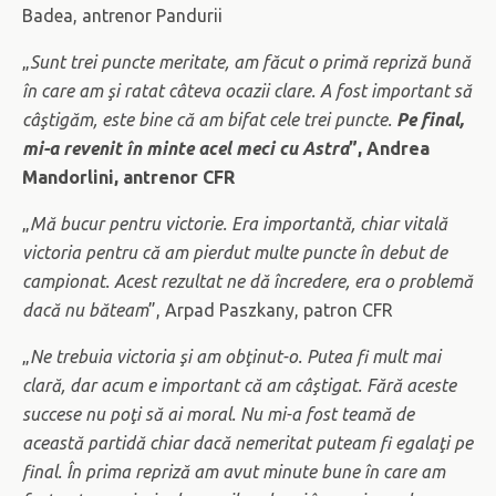
Badea, antrenor Pandurii
„
Sunt trei puncte meritate, am făcut o primă repriză bună
în care am şi ratat câteva ocazii clare. A fost important să
câştigăm, este bine că am bifat cele trei puncte.
Pe final,
mi-a revenit în minte acel meci cu Astra
”, Andrea
Mandorlini, antrenor CFR
„
Mă bucur pentru victorie. Era importantă, chiar vitală
victoria pentru că am pierdut multe puncte în debut de
campionat. Acest rezultat ne dă încredere, era o problemă
dacă nu băteam
”, Arpad Paszkany, patron CFR
„
Ne trebuia victoria şi am obţinut-o. Putea fi mult mai
clară, dar acum e important că am câştigat. Fără aceste
succese nu poţi să ai moral. Nu mi-a fost teamă de
această partidă chiar dacă nemeritat puteam fi egalaţi pe
final. În prima repriză am avut minute bune în care am