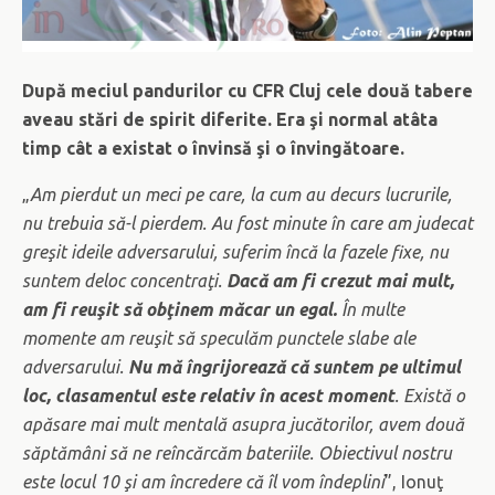
După meciul pandurilor cu CFR Cluj cele două tabere
aveau stări de spirit diferite. Era şi normal atâta
timp cât a existat o învinsă şi o învingătoare.
„
Am pierdut un meci pe care, la cum au decurs lucrurile,
nu trebuia să-l pierdem. Au fost minute în care am judecat
greşit ideile adversarului, suferim încă la fazele fixe, nu
suntem deloc concentraţi.
Dacă am fi crezut mai mult,
am fi reuşit să obţinem măcar un egal.
În multe
momente am reuşit să speculăm punctele slabe ale
adversarului.
Nu mă îngrijorează că suntem pe ultimul
loc, clasamentul este relativ în acest moment
. Există o
apăsare mai mult mentală asupra jucătorilor, avem două
săptămâni să ne reîncărcăm bateriile. Obiectivul nostru
este locul 10 şi am încredere că îl vom îndeplini
”, Ionuţ