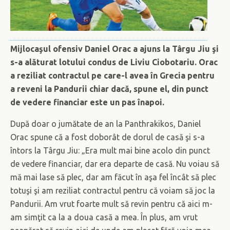
Mijlocaşul ofensiv Daniel Orac a ajuns la Târgu Jiu şi
s-a alăturat lotului condus de Liviu Ciobotariu. Orac
a reziliat contractul pe care-l avea în Grecia pentru
a reveni la Pandurii chiar dacă, spune el, din punct
de vedere financiar este un pas înapoi.
După doar o jumătate de an la Panthrakikos, Daniel
Orac spune că a fost doborât de dorul de casă şi s-a
întors la Târgu Jiu: „Era mult mai bine acolo din punct
de vedere financiar, dar era departe de casă. Nu voiau să
mă mai lase să plec, dar am făcut în aşa fel încât să plec
totuşi şi am reziliat contractul pentru că voiam să joc la
Pandurii. Am vrut foarte mult să revin pentru că aici m-
am simţit ca la a doua casă a mea. În plus, am vrut