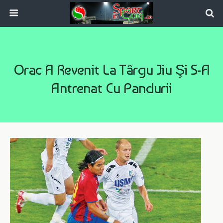
Orac A Revenit La Târgu Jiu Şi S-A
Antrenat Cu Pandurii