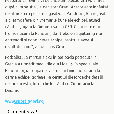
neapărat să revin aici de unde am plecat fără voia mea,
după cum se ştie”, a declarat Orac . Acesta este încântat
de atmosfera pe care a găsit-o la Pandurii: „Am regăsit
aici atmosfera din vremurile bune ale echipei, atunci
când câştigam la Dinamo sau la CFR. Chiar este mai
frumos acum la Pandurii, dar trebuie să ajutăm şi noi
antrenorii şi conducerea echipei pentru a avea şi
rezultate bune”, a mai spus Orac.
Fotbalistul a mărturisit că în perioada petrecută în
Grecia a urmărit meciurile din Liga I şi în special ale
Pandurilor, iar după instalarea lui Liviu Ciobotariu la
cârma echipei gorjene i-a cerut lui Ilie Iordache detalii
despre acesta, Iordache lucrând cu Ciobotariu la
Dinamo II.
www.sportingorj.ro
Comentează!