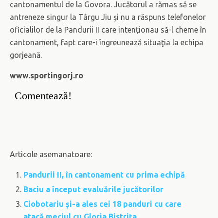
cantonamentul de la Govora. Jucătorul a rămas să se
antreneze singur la Târgu Jiu şi nu a răspuns telefonelor
oficialilor de la Pandurii II care intenţionau să-l cheme în
cantonament, fapt care-i îngreunează situaţia la echipa
gorjeană.
www.sportingorj.ro
Comentează!
Articole asemanatoare:
Pandurii II, în cantonament cu prima echipă
Baciu a început evaluările jucătorilor
Ciobotariu şi-a ales cei 18 panduri cu care
atacă meciul cu Gloria Bistriţa