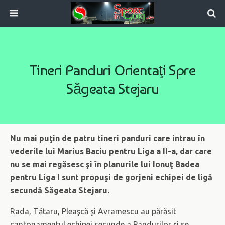
Tineri Panduri Orientaţi Spre
Săgeata Stejaru
Nu mai puţin de patru tineri panduri care intrau în
vederile lui Marius Baciu pentru Liga a II-a, dar care
nu se mai regăsesc şi în planurile lui Ionuţ Badea
pentru Liga I sunt propuşi de gorjeni echipei de ligă
secundă Săgeata Stejaru.
Rada, Tătaru, Pleaşcă şi Avramescu au părăsit
cantonamentul echipei secunde a Pandurilor şi se