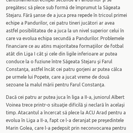
pregătesc să plece sub formă de împrumut la Săgeata
Stejaru. Fără şanse de a juca prea repede în tricoul primei
echipe a Pandurilor, cei patru tineri jucători ar avea
astfel posibilitatea de a juca la un nivel superior celui în
care va evolua echipa secundă a Pandurilor. Problemele
financiare ce au atins majoritatea formaţiilor de fotbal
atât din Liga I cât şi cele din ligile inferioare ar putea
conduce la o fuziune între Săgeata Stejaru şi Farul
Constanţa, astfel încât cei patru gorjeni ar putea călca
pe urmele lui Popete, care a jucat vreme de două
sezoane la malul mării pentru Farul Constanţa.
Dacă cei patru ar putea juca în liga a II-a, juniorul Albert
Voinea trece printr-o situaţie dificilă şi neclară în acelaşi
timp. Atacantul a încercat să plece la ACU Arad pentru a
evolua în Liga a II-a, fapt ce l-a deranjat pe preşedintele
Marin Golea, care l-a pedepsit prin neconvocarea pentru