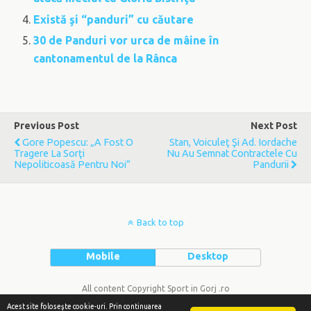
Există şi “panduri” cu căutare
30 de Panduri vor urca de mâine în
cantonamentul de la Rânca
Previous Post
Next Post
Gore Popescu: „A Fost O
Stan, Voiculeţ Şi Ad. Iordache
Tragere La Sorţi
Nu Au Semnat Contractele Cu
Nepoliticoasă Pentru Noi”
Pandurii
Back to top
Mobile
Desktop
All content Copyright Sport in Gorj .ro
Acest site foloseşte cookie-uri. Prin continuarea