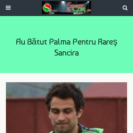
Au Bătut Palma Pentru Rareş
Sancira