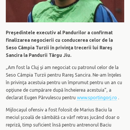
Preşedintele executiv al Pandurilor a confirmat
finalizarea negocierii cu conducerea celor de la
Seso Câmpia Turzii în privinţa trecerii lui Rareş
Sancira la Pandurii Târgu Jiu.
„Am fost la Cluj şi am negociat cu patronul celor de la
Seso Câmpia Turzii pentru Rareş Sancira. Ne-am înţeles
în privinţa acestuia pentru un împrumut pentru un an cu
opţiune de cumpărare după încheierea acestuia”, a
declarat Eugen Pârvulescu pentru
www.sportingorj.ro
.
Mijlocaşul ofensiv a fost folosit de Marius Baciu la
meciul şcoală de sâmbătă ca vârf retras jucând doar o
repriză, timp suficient însă pentru antrenorul Baciu