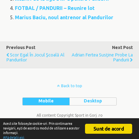
FOTBAL / PANDURII – Reunire lot
Marius Baciu, noul antrenor al Pandurilor
Previous Post
Next Post
Scor Egal În Jocul Şcoală Al
Adrian Fertea Susţine Probe La
Pandurilor
Pandurii
Back to top
Mobile
Desktop
All content Copyright Sport in Gorj .ro
Acest site foloseşte cookie-uri. Prin continuarea
Sunt de acord
navigării, eşti de acord cu modul de utilizare a acestor
informaţii.
Află detalii aici.