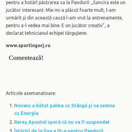
pentru a hotărî păstrarea sa la Pandurii: „Sancira este un
jucător interesant. Mie mi-a plăcut foarte mult, l-am
urmărit şi din această cauză l-am vrut la antrenamente,
pentru a-l vedea mai bine. E un jucător creativ”, a
declarat tehnicianul echipei târgujiene.
www.sportingorj.ro
Comentează!
Articole asemanatoare:
Novanc a bătut palma cu Stângă şi va semna
cu Energia
Rareş Apostol speră că nu va fi suspendat
Întăriri de la liga a III-a pentru Pandurii