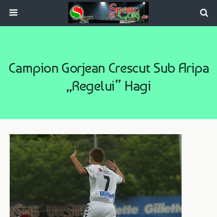
Campion Gorjean Crescut Sub Aripa
„regelui” Hagi