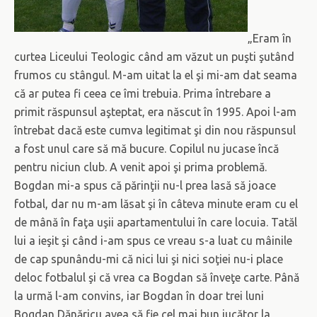
„Eram în
curtea Liceului Teologic când am văzut un puşti şutând
frumos cu stângul. M-am uitat la el şi mi-am dat seama
că ar putea fi ceea ce îmi trebuia. Prima întrebare a
primit răspunsul aşteptat, era născut în 1995. Apoi l-am
întrebat dacă este cumva legitimat şi din nou răspunsul
a fost unul care să mă bucure. Copilul nu jucase încă
pentru niciun club. A venit apoi şi prima problemă.
Bogdan mi-a spus că părinţii nu-l prea lasă să joace
fotbal, dar nu m-am lăsat şi în câteva minute eram cu el
de mână în faţa uşii apartamentului în care locuia. Tatăl
lui a ieşit şi când i-am spus ce vreau s-a luat cu mâinile
de cap spunându-mi că nici lui şi nici soţiei nu-i place
deloc fotbalul şi că vrea ca Bogdan să înveţe carte. Până
la urmă l-am convins, iar Bogdan în doar trei luni
Bogdan Dănăricu avea să fie cel mai bun jucător la