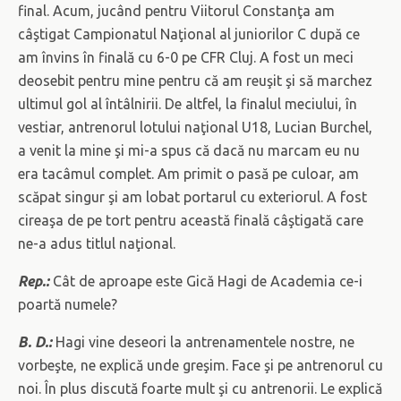
final. Acum, jucând pentru Viitorul Constanţa am
câştigat Campionatul Naţional al juniorilor C după ce
am învins în finală cu 6-0 pe CFR Cluj. A fost un meci
deosebit pentru mine pentru că am reuşit şi să marchez
ultimul gol al întâlnirii. De altfel, la finalul meciului, în
vestiar, antrenorul lotului naţional U18, Lucian Burchel,
a venit la mine şi mi-a spus că dacă nu marcam eu nu
era tacâmul complet. Am primit o pasă pe culoar, am
scăpat singur şi am lobat portarul cu exteriorul. A fost
cireaşa de pe tort pentru această finală câştigată care
ne-a adus titlul naţional.
Rep.:
Cât de aproape este Gică Hagi de Academia ce-i
poartă numele?
B. D.:
Hagi vine deseori la antrenamentele nostre, ne
vorbeşte, ne explică unde greşim. Face şi pe antrenorul cu
noi. În plus discută foarte mult şi cu antrenorii. Le explică