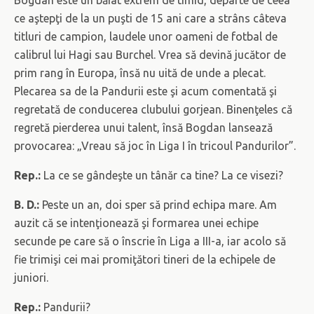
ce aştepţi de la un puşti de 15 ani care a strâns câteva
titluri de campion, laudele unor oameni de fotbal de
calibrul lui Hagi sau Burchel. Vrea să devină jucător de
prim rang în Europa, însă nu uită de unde a plecat.
Plecarea sa de la Pandurii este şi acum comentată şi
regretată de conducerea clubului gorjean. Binenţeles că
regretă pierderea unui talent, însă Bogdan lansează
provocarea: „Vreau să joc în Liga I în tricoul Pandurilor”.
Rep.:
La ce se gândeşte un tânăr ca tine? La ce visezi?
B. D.:
Peste un an, doi sper să prind echipa mare. Am
auzit că se intenţionează şi formarea unei echipe
secunde pe care să o înscrie în Liga a III-a, iar acolo să
fie trimişi cei mai promiţători tineri de la echipele de
juniori.
Rep.:
Pandurii?