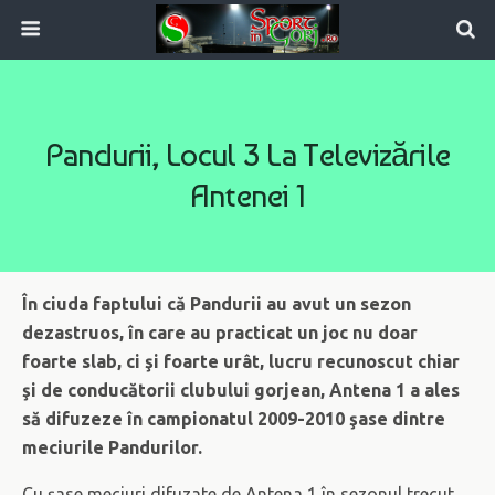
Pandurii, Locul 3 La Televizările
Antenei 1
În ciuda faptului că Pandurii au avut un sezon
dezastruos, în care au practicat un joc nu doar
foarte slab, ci şi foarte urât, lucru recunoscut chiar
şi de conducătorii clubului gorjean, Antena 1 a ales
să difuzeze în campionatul 2009-2010 şase dintre
meciurile Pandurilor.
Cu şase meciuri difuzate de Antena 1 în sezonul trecut,