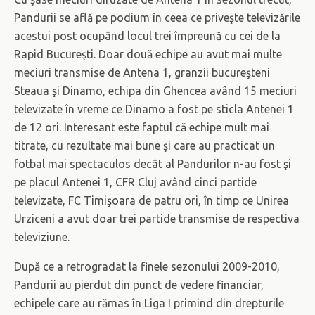
Pandurii se află pe podium în ceea ce priveşte televizările
acestui post ocupând locul trei împreună cu cei de la
Rapid Bucureşti. Doar două echipe au avut mai multe
meciuri transmise de Antena 1, granzii bucureşteni
Steaua şi Dinamo, echipa din Ghencea având 15 meciuri
televizate în vreme ce Dinamo a fost pe sticla Antenei 1
de 12 ori. Interesant este faptul că echipe mult mai
titrate, cu rezultate mai bune şi care au practicat un
fotbal mai spectaculos decât al Pandurilor n-au fost şi
pe placul Antenei 1, CFR Cluj având cinci partide
televizate, FC Timişoara de patru ori, în timp ce Unirea
Urziceni a avut doar trei partide transmise de respectiva
televiziune.
După ce a retrogradat la finele sezonului 2009-2010,
Pandurii au pierdut din punct de vedere financiar,
echipele care au rămas în Liga I primind din drepturile