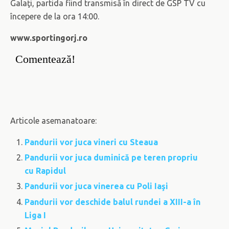
Galaţi, partida fiind transmisă în direct de GSP TV cu
începere de la ora 14:00.
www.sportingorj.ro
Comentează!
Articole asemanatoare:
Pandurii vor juca vineri cu Steaua
Pandurii vor juca duminică pe teren propriu
cu Rapidul
Pandurii vor juca vinerea cu Poli Iaşi
Pandurii vor deschide balul rundei a XIII-a în
Liga I