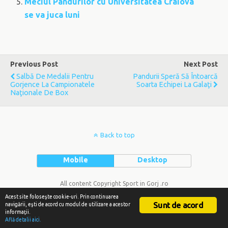
Meciul Pandurilor cu Universitatea Craiova
se va juca luni
Previous Post
Next Post
Salbă De Medalii Pentru
Pandurii Speră Să Întoarcă
Gorjence La Campionatele
Soarta Echipei La Galaţi
Naţionale De Box
Back to top
Mobile
Desktop
All content Copyright Sport in Gorj .ro
Acest site foloseşte cookie-uri. Prin continuarea
Sunt de acord
navigării, eşti de acord cu modul de utilizare a acestor
informaţii.
Află detalii aici.