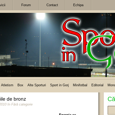
icii
Forum
Contact
Echipa
Atletism
Box
Alte Sporturi
Sport in Gorj
Minifotbal
Editorial
Mon
Că
ile de bronz
 2010
In Fără categorie
Energia se