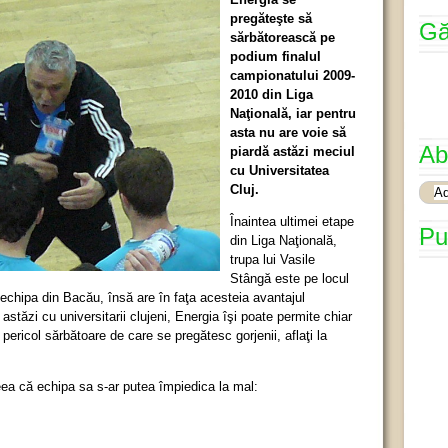
pregăteşte să
Gă
sărbătorească pe
podium finalul
campionatului 2009-
2010 din Liga
Naţională, iar pentru
asta nu are voie să
Ab
piardă astăzi meciul
cu Universitatea
Cluj.
Înaintea ultimei etape
Pu
din Liga Naţională,
trupa lui Vasile
Stângă este pe locul
 echipa din Bacău, însă are în faţa acesteia avantajul
 astăzi cu universitarii clujeni, Energia îşi poate permite chiar
 pericol sărbătoare de care se pregătesc gorjenii, aflaţi la
ea că echipa sa s-ar putea împiedica la mal: