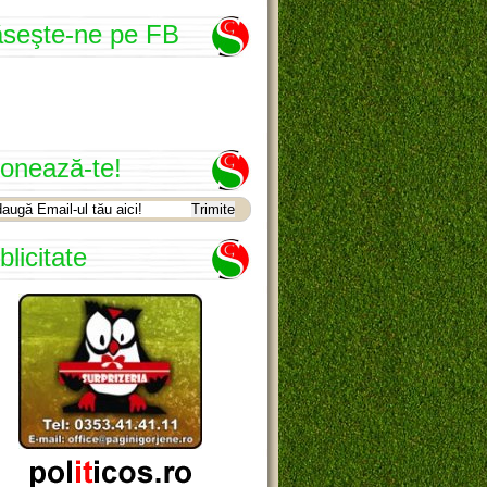
seşte-ne pe FB
onează-te!
blicitate