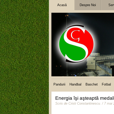
Acasă
Despre Noi
Serv
Pandurii
Handbal
Baschet
Fotbal
Energia îşi aşteaptă medali
Scris de
Cristi Constantinescu
.
/ 7 mai