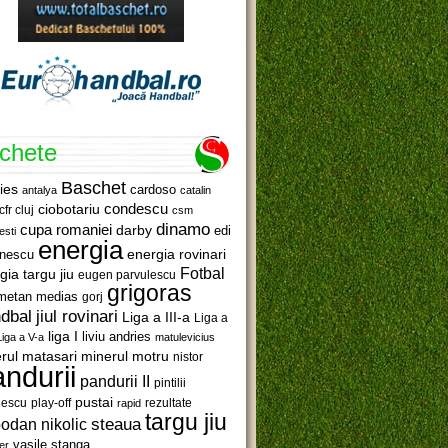
ichete
Baschet
ies
cardoso
antalya
catalin
ciobotariu
condescu
cfr cluj
csm
dinamo
cupa romaniei
darby
edi
esti
energia
anescu
energia rovinari
Fotbal
gia targu jiu
eugen parvulescu
grigoras
metan medias
gorj
jiul rovinari
dbal
Liga a III-a
Liga a
liga I
liviu andries
Liga a V-a
matulevicius
minerul motru
rul matasari
nistor
ndurii
pandurii II
pintilii
pustai
lescu
rezultate
play-off
rapid
targu jiu
steaua
odan nikolic
vasile stanga
er