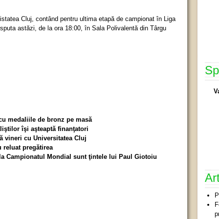
ristatea Cluj, contând pentru ultima etapă de campionat în Liga
puta astăzi, de la ora 18:00, în Sala Polivalentă din Târgu
Sp
V
 cu medaliile de bronz pe masă
ştilor îşi aşteaptă finanţatori
ă vineri cu Universitatea Cluj
u reluat pregătirea
 la Campionatul Mondial sunt ţintele lui Paul Giotoiu
Ar
P
F
p