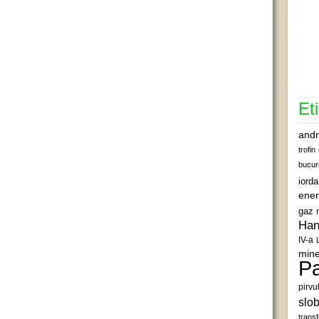
Et
andr
trofin
bucur
iord
ener
gaz 
Han
IV-a
mine
Pa
pirvu
slob
transf