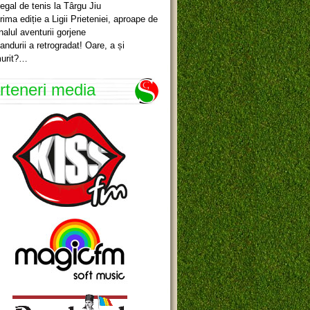
egal de tenis la Târgu Jiu
rima ediție a Ligii Prieteniei, aproape de
inalul aventurii gorjene
andurii a retrogradat! Oare, a și
urit?…
rteneri media