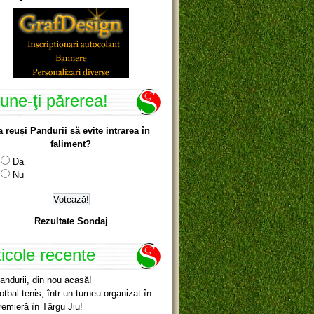
une-ţi părerea!
a reuși Pandurii să evite intrarea în
faliment?
Da
Nu
Rezultate Sondaj
ticole recente
andurii, din nou acasă!
otbal-tenis, într-un turneu organizat în
remieră în Târgu Jiu!