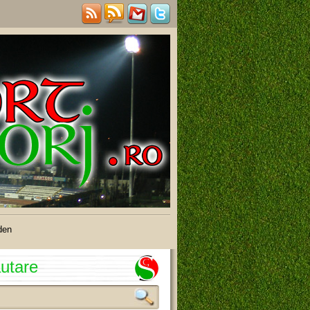
den
utare