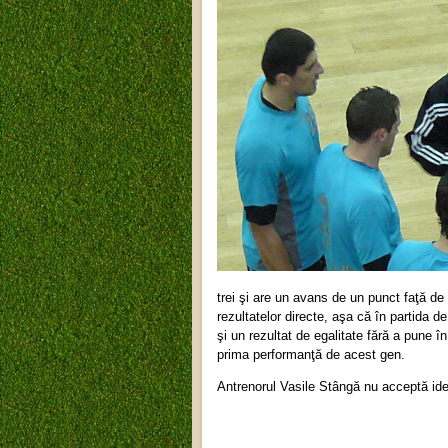
trei şi are un avans de un punct faţă de
rezultatelor directe, aşa că în partida de
şi un rezultat de egalitate fără a pune în
prima performanţă de acest gen.
Antrenorul Vasile Stângă nu acceptă ide