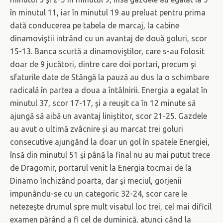
în minutul 11, iar în minutul 19 au preluat pentru prima
dată conducerea pe tabela de marcaj, la cabine
dinamoviştii intrând cu un avantaj de două goluri, scor
15-13. Banca scurtă a dinamoviştilor, care s-au folosit
doar de 9 jucători, dintre care doi portari, precum şi
sfaturile date de Stângă la pauză au dus la o schimbare
radicală în partea a doua a întâlnirii. Energia a egalat în
minutul 37, scor 17-17, şi a reuşit ca în 12 minute să
ajungă să aibă un avantaj liniştitor, scor 21-25. Gazdele
au avut o ultimă zvâcnire şi au marcat trei goluri
consecutive ajungând la doar un gol în spatele Energiei,
însă din minutul 51 şi până la final nu au mai putut trece
de Dragomir, portarul venit la Energia tocmai de la
Dinamo închizând poarta, dar şi meciul, gorjenii
impunându-se cu un categoric 32-24, scor care le
netezeşte drumul spre mult visatul loc trei, cel mai dificil
examen părând a fi cel de duminică, atunci când la