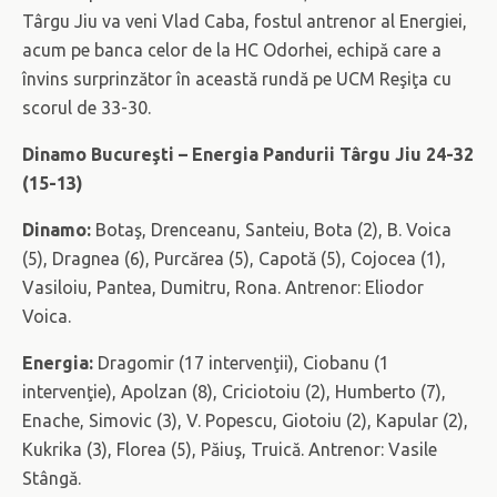
Târgu Jiu va veni Vlad Caba, fostul antrenor al Energiei,
acum pe banca celor de la HC Odorhei, echipă care a
învins surprinzător în această rundă pe UCM Reşiţa cu
scorul de 33-30.
Dinamo Bucureşti – Energia Pandurii Târgu Jiu 24-32
(15-13)
Dinamo:
Botaş, Drenceanu, Santeiu, Bota (2), B. Voica
(5), Dragnea (6), Purcărea (5), Capotă (5), Cojocea (1),
Vasiloiu, Pantea, Dumitru, Rona. Antrenor: Eliodor
Voica.
Energia:
Dragomir (17 intervenţii), Ciobanu (1
intervenţie), Apolzan (8), Criciotoiu (2), Humberto (7),
Enache, Simovic (3), V. Popescu, Giotoiu (2), Kapular (2),
Kukrika (3), Florea (5), Păiuş, Truică. Antrenor: Vasile
Stângă.