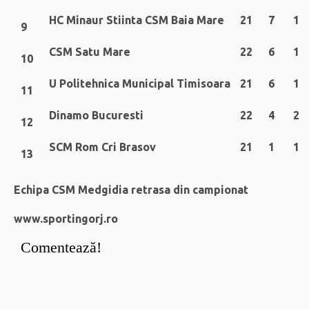
HC Minaur Stiinta CSM Baia Mare
21
7
1
9
CSM Satu Mare
22
6
1
10
U Politehnica Municipal Timisoara
21
6
1
11
Dinamo Bucuresti
22
4
2
12
SCM Rom Cri Brasov
21
1
1
13
Echipa CSM Medgidia retrasa din campionat
www.sportingorj.ro
Comentează!