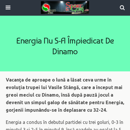
Energia Nu S-A Împiedicat De
Dinamo
Vacanţa de aproape o lună a lăsat ceva urme în
evoluţia trupei lui Vasile Stângă, care a început mai
greoi meciul cu Dinamo, însă după pauză jocul a
devenit un simpul galop de sănătate pentru Energia,
gorjenii impunându-se în deplasare cu 32-24.
Energia a condus în debutul partidei cu trei goluri, 0-3 în
minutul 3 şi 2-5 în minutul 9, însă gazdele au egalat la 5