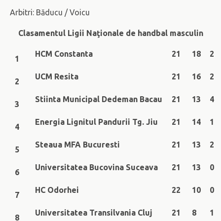
Arbitri: Băducu / Voicu
Clasamentul Ligii Naţionale de handbal masculin
HCM Constanta
21
18
2
1
UCM Resita
21
16
2
2
Stiinta Municipal Dedeman Bacau
21
13
4
3
Energia Lignitul Pandurii Tg. Jiu
21
14
1
4
Steaua MFA Bucuresti
21
13
2
5
Universitatea Bucovina Suceava
21
13
0
6
HC Odorhei
22
10
0
7
Universitatea Transilvania Cluj
21
8
1
8