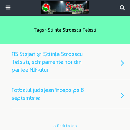
Tags › Stiinta Stroescu Telesti
AS Stejari și Știința Stroescu
Telești, echipamente noi din
partea AJF-ului
Fotbalul județean începe pe 8
septembrie
Back to top