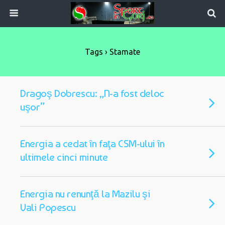
Tags › Stamate
Dragoş Dobrescu: „N-a fost deloc
uşor”
Energia a cedat în faţa CSM-ului în
ultimele cinci minute
Energia nu renunţă la Mazilu şi
Vali Popescu