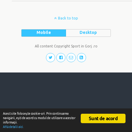
Back to top
Mobile
Desktop
All content Copyright Sport in Gorj .ro
Acest site foloseşte cookie-uri. Prin continuarea
Sunt de acord
navigării, eşti de acord cu modul de utilizare a acestor
informaţii.
Află detalii aici.