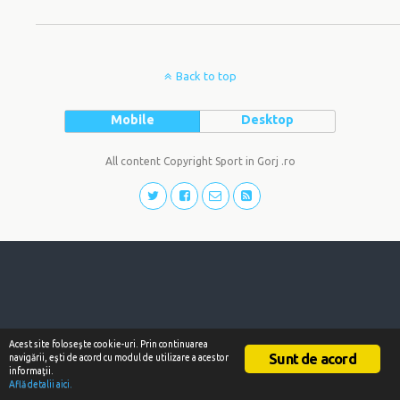
Back to top
Mobile
Desktop
All content Copyright Sport in Gorj .ro
Acest site foloseşte cookie-uri. Prin continuarea
Sunt de acord
navigării, eşti de acord cu modul de utilizare a acestor
informaţii.
Află detalii aici.