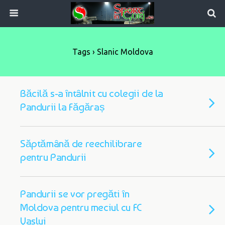
Tags › Slanic Moldova
Băcilă s-a întâlnit cu colegii de la
Pandurii la Făgăraș
Săptămână de reechilibrare
pentru Pandurii
Pandurii se vor pregăti în
Moldova pentru meciul cu FC
Vaslui