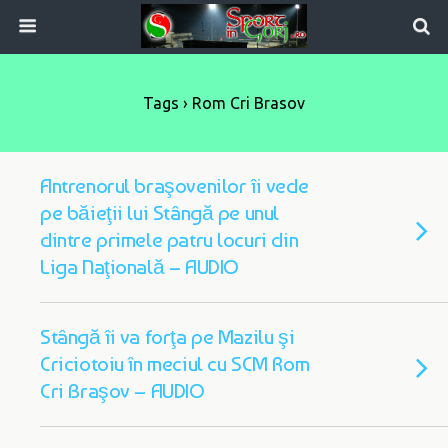
Tags › Rom Cri Brasov
Antrenorul braşovenilor îi vede
pe băieţii lui Stângă pe unul
dintre primele patru locuri din
Liga Naţională – AUDIO
Stângă îi va forţa pe Mazilu şi
Criciotoiu în meciul cu SCM Rom
Cri Braşov – AUDIO