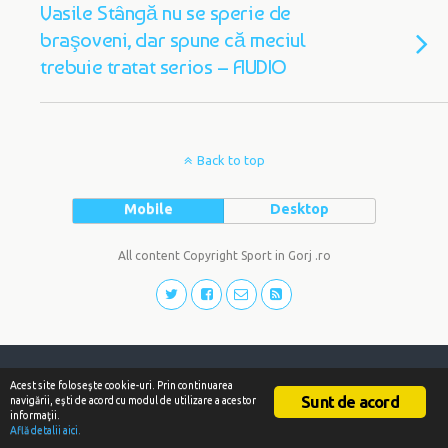
Vasile Stângă nu se sperie de
braşoveni, dar spune că meciul
trebuie tratat serios – AUDIO
Back to top
Mobile
Desktop
All content Copyright Sport in Gorj .ro
Acest site foloseşte cookie-uri. Prin continuarea
Sunt de acord
navigării, eşti de acord cu modul de utilizare a acestor
informaţii.
Află detalii aici.