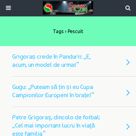
Tags › Pescuit
Grigoraș crede în Pandurii: „E,
acum, un model de urmat”
Gugu: „Puteam să țin și eu Cupa
Campionilor Europeni în brațe!”
Petre Grigoraş, dincolo de fotbal:
„Cel mai important lucru în viaţă
este familia”