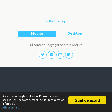
Back to top
Mobile
Desktop
All content Copyright Sport in Gorj .ro
Acest site foloseşte cookie-uri. Prin continuarea
Sunt de acord
navigării, eşti de acord cu modul de utilizare a acestor
informaţii.
Află detalii aici.