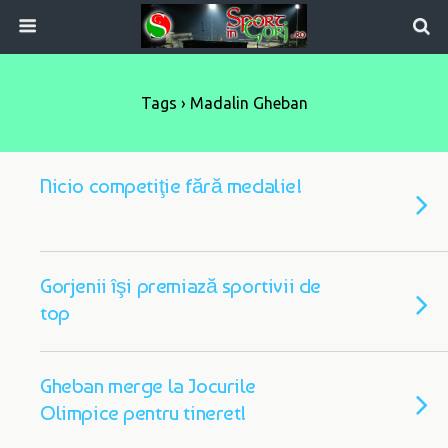
Tags › Madalin Gheban
Nicio competiţie fără medalie!
Gorjenii îşi premiază sportivii de
top
Gheban merge la Jocurile
Olimpice pentru tineret!