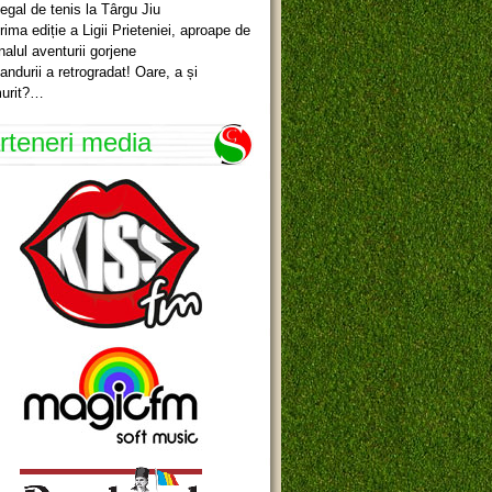
egal de tenis la Târgu Jiu
rima ediție a Ligii Prieteniei, aproape de
inalul aventurii gorjene
andurii a retrogradat! Oare, a și
urit?…
rteneri media