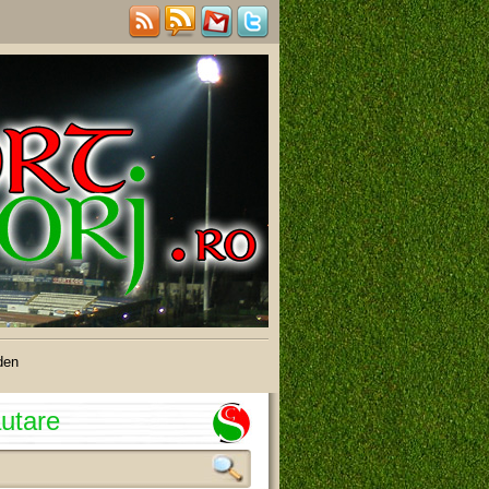
den
utare