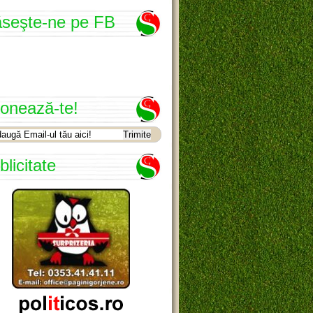
seşte-ne pe FB
onează-te!
blicitate