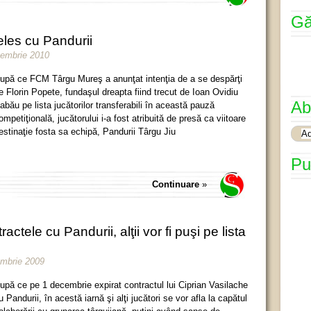
Gă
eles cu Pandurii
cembrie 2010
upă ce FCM Târgu Mureş a anunţat intenţia de a se despărţi
e Florin Popete, fundaşul dreapta fiind trecut de Ioan Ovidiu
Ab
abău pe lista jucătorilor transferabili în această pauză
ompetiţională, jucătorului i-a fost atribuită de presă ca viitoare
estinaţie fosta sa echipă, Pandurii Târgu Jiu
Pu
Continuare
»
ractele cu Pandurii, alţii vor fi puşi pe lista
embrie 2009
upă ce pe 1 decembrie expirat contractul lui Ciprian Vasilache
u Pandurii, în acestă iarnă şi alţi jucători se vor afla la capătul