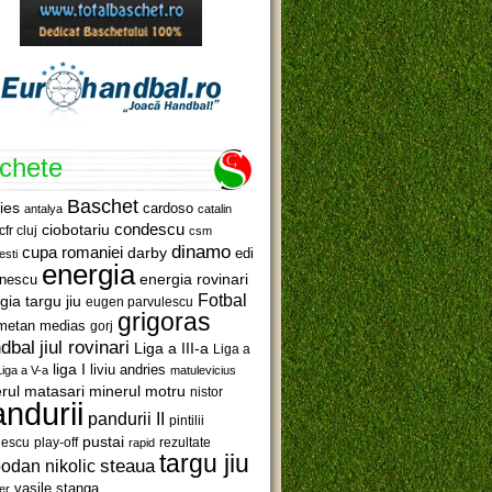
ichete
Baschet
ies
cardoso
antalya
catalin
ciobotariu
condescu
cfr cluj
csm
dinamo
cupa romaniei
darby
edi
esti
energia
anescu
energia rovinari
Fotbal
gia targu jiu
eugen parvulescu
grigoras
metan medias
gorj
jiul rovinari
dbal
Liga a III-a
Liga a
liga I
liviu andries
Liga a V-a
matulevicius
minerul motru
rul matasari
nistor
ndurii
pandurii II
pintilii
pustai
lescu
rezultate
play-off
rapid
targu jiu
steaua
odan nikolic
vasile stanga
er