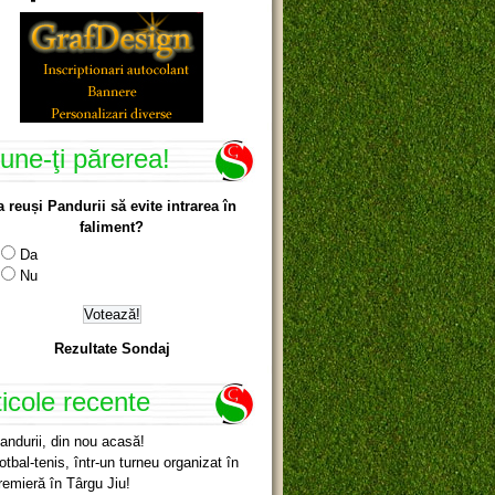
une-ţi părerea!
a reuși Pandurii să evite intrarea în
faliment?
Da
Nu
Rezultate Sondaj
ticole recente
andurii, din nou acasă!
otbal-tenis, într-un turneu organizat în
remieră în Târgu Jiu!