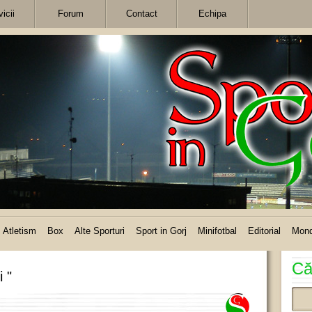
icii
Forum
Contact
Echipa
Atletism
Box
Alte Sporturi
Sport in Gorj
Minifotbal
Editorial
Mon
Că
i "