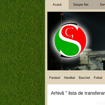
Acasă
Despre Noi
Serv
Pandurii
Handbal
Baschet
Fotbal
Arhivă " lista de transferar