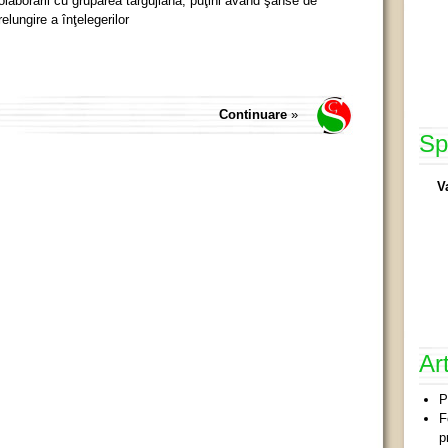
olaborării cu gruparea târgujiană, puţini având şanse de
relungire a înţelegerilor
Continuare
»
Sp
V
Ar
P
F
p