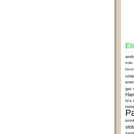
Et
andr
trofin
bucur
iord
ener
gaz 
Han
IV-a
mine
Pa
pirvu
slob
transf