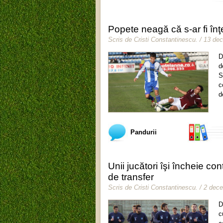
Popete neagă că s-ar fi înţ
Scris de
Cristi Constantinescu
.
/ 13 de
D
d
S
c
d
Pandurii
Unii jucători îşi încheie cont
de transfer
Scris de
Cristi Constantinescu
.
/ 2 dec
D
c