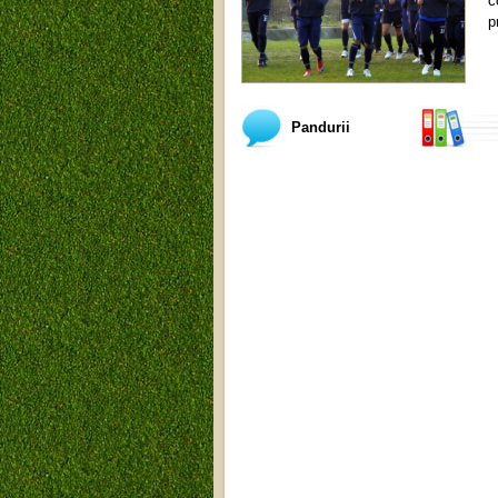
c
p
Pandurii