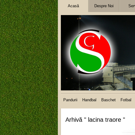
Acasă
Despre Noi
Serv
Pandurii
Handbal
Baschet
Fotbal
Arhivă " lacina traore "