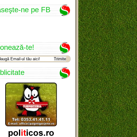
seşte-ne pe FB
onează-te!
blicitate