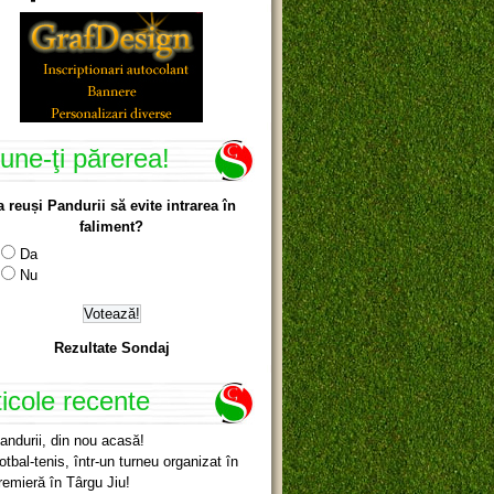
une-ţi părerea!
a reuși Pandurii să evite intrarea în
faliment?
Da
Nu
Rezultate Sondaj
ticole recente
andurii, din nou acasă!
otbal-tenis, într-un turneu organizat în
remieră în Târgu Jiu!