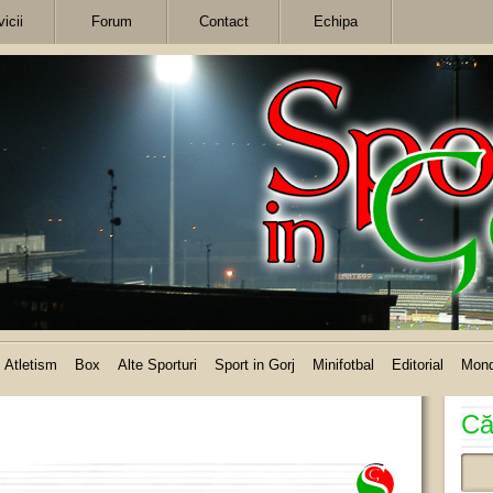
icii
Forum
Contact
Echipa
Atletism
Box
Alte Sporturi
Sport in Gorj
Minifotbal
Editorial
Mon
Că