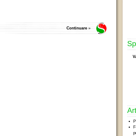
Continuare
»
Sp
V
Ar
P
F
p