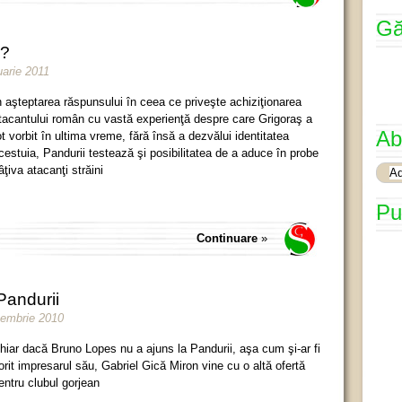
Gă
e?
uarie 2011
n aşteptarea răspunsului în ceea ce priveşte achiziţionarea
tacantului român cu vastă experienţă despre care Grigoraş a
Ab
ot vorbit în ultima vreme, fără însă a dezvălui identitatea
cestuia, Pandurii testează şi posibilitatea de a aduce în probe
âţiva atacanţi străini
Pu
Continuare
»
Pandurii
cembrie 2010
hiar dacă Bruno Lopes nu a ajuns la Pandurii, aşa cum şi-ar fi
orit impresarul său, Gabriel Gică Miron vine cu o altă ofertă
entru clubul gorjean