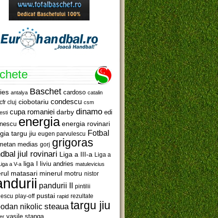
ichete
Baschet
ies
cardoso
antalya
catalin
ciobotariu
condescu
cfr cluj
csm
dinamo
cupa romaniei
darby
edi
esti
energia
anescu
energia rovinari
Fotbal
gia targu jiu
eugen parvulescu
grigoras
metan medias
gorj
jiul rovinari
dbal
Liga a III-a
Liga a
liga I
liviu andries
Liga a V-a
matulevicius
minerul motru
rul matasari
nistor
ndurii
pandurii II
pintilii
pustai
lescu
rezultate
play-off
rapid
targu jiu
steaua
odan nikolic
vasile stanga
er