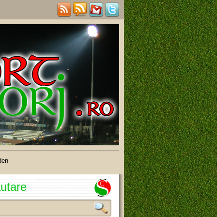
den
utare