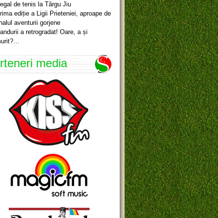
egal de tenis la Târgu Jiu
rima ediție a Ligii Prieteniei, aproape de
inalul aventurii gorjene
andurii a retrogradat! Oare, a și
urit?…
rteneri media