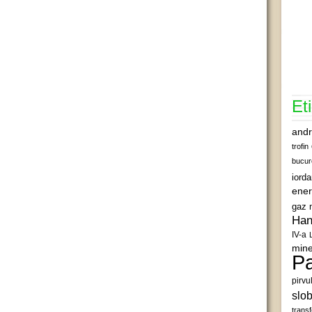
Et
andr
trofin
bucur
iord
ener
gaz 
Han
IV-a
mine
Pa
pirvu
slob
transf