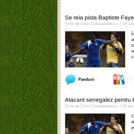
Se reia pista Baptiste Fay
Scris de
Cristi Constantinescu
.
/ 14 ian
Î
a
t
a
c
Pandurii
Atacant senegalez pentru 
Scris de
Cristi Constantinescu
.
/ 14 de
C
d
p