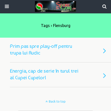
Tags › Flensburg
Prim pas spre play-off pentru
trupa lui Rudic
Energia, cap de serie în turul trei
al Cupei Cupelor!
Back to top