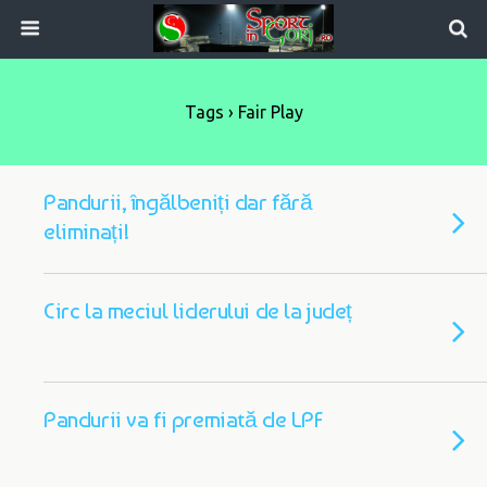
Tags › Fair Play
Pandurii, îngălbeniți dar fără
eliminați!
Circ la meciul liderului de la județ
Pandurii va fi premiată de LPF