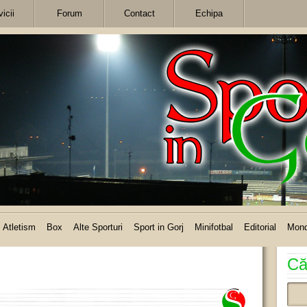
icii
Forum
Contact
Echipa
Atletism
Box
Alte Sporturi
Sport in Gorj
Minifotbal
Editorial
Mon
Că