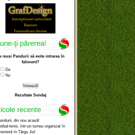
une-ţi părerea!
a reuși Pandurii să evite intrarea în
faliment?
Da
Nu
Rezultate Sondaj
ticole recente
andurii, din nou acasă!
otbal-tenis, într-un turneu organizat în
remieră în Târgu Jiu!