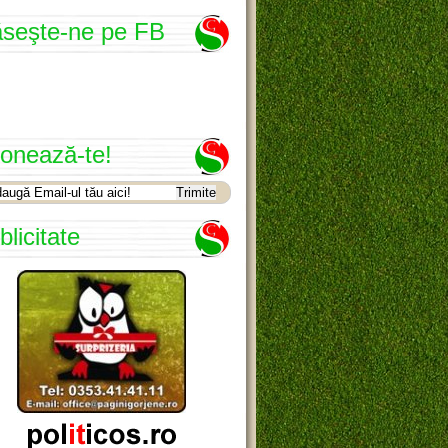
seşte-ne pe FB
onează-te!
blicitate