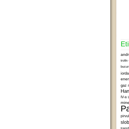
Et
andr
trofin
bucur
iord
ener
gaz 
Han
IV-a
mine
Pa
pirvu
slob
transf