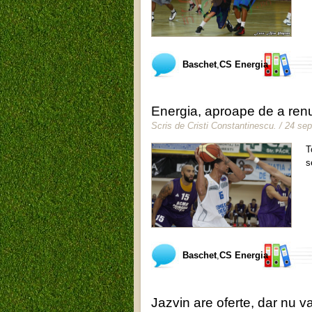
Baschet
,
CS Energia
Energia, aproape de a ren
Scris de
Cristi Constantinescu
.
/ 24 se
T
s
Baschet
,
CS Energia
Jazvin are oferte, dar nu va