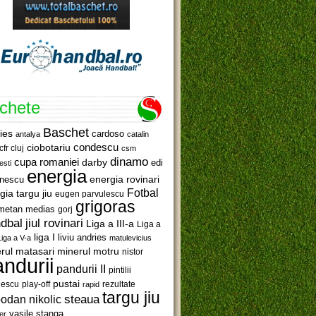
ichete
Baschet
ies
cardoso
antalya
catalin
ciobotariu
condescu
cfr cluj
csm
dinamo
cupa romaniei
darby
edi
esti
energia
anescu
energia rovinari
Fotbal
gia targu jiu
eugen parvulescu
grigoras
metan medias
gorj
jiul rovinari
dbal
Liga a III-a
Liga a
liga I
liviu andries
Liga a V-a
matulevicius
minerul motru
rul matasari
nistor
ndurii
pandurii II
pintilii
pustai
lescu
rezultate
play-off
rapid
targu jiu
steaua
odan nikolic
vasile stanga
er