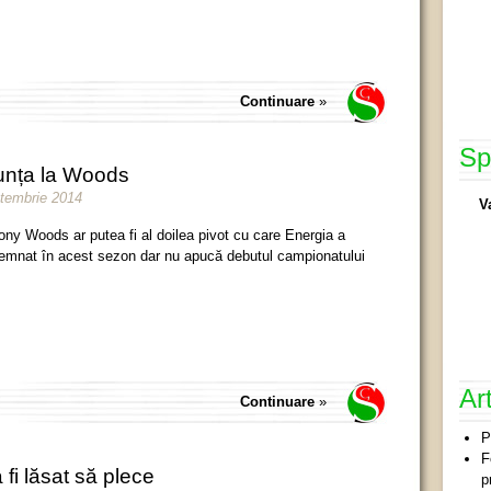
Continuare
»
Sp
unța la Woods
ptembrie 2014
V
ony Woods ar putea fi al doilea pivot cu care Energia a
emnat în acest sezon dar nu apucă debutul campionatului
Ar
Continuare
»
P
F
 fi lăsat să plece
p