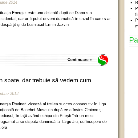
uarie 2014
R
P
ituația Energiei este una delicată după ce Djapa s-a
f
ccidentat, dar ar fi putut deveni dramatică în cazul în care s-ar
P
i despărțit și de bosniacul Ermin Jazvin
m
Pa
Continuare
»
din spate, dar trebuie să vedem cum
embrie 2013
nergia Rovinari vizează al treilea succes consecutiv în Liga
ațională de Baschet Masculin după ce a învins Craiova și
ediașul, în față având echipa din Pitești într-un meci
rogramat a se disputa duminică la Târgu Jiu, cu începere de
a ora