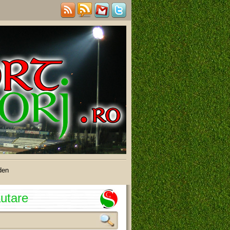
den
utare