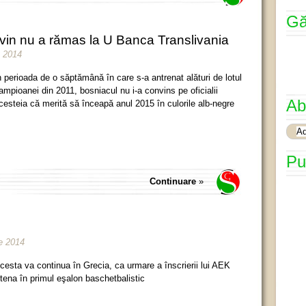
Gă
n nu a rămas la U Banca Translivania
e 2014
n perioada de o săptămână în care s-a antrenat alături de lotul
ampioanei din 2011, bosniacul nu i-a convins pe oficialii
Ab
cesteia că merită să înceapă anul 2015 în culorile alb-negre
Pu
Continuare
»
e 2014
cesta va continua în Grecia, ca urmare a înscrierii lui AEK
tena în primul eşalon baschetbalistic