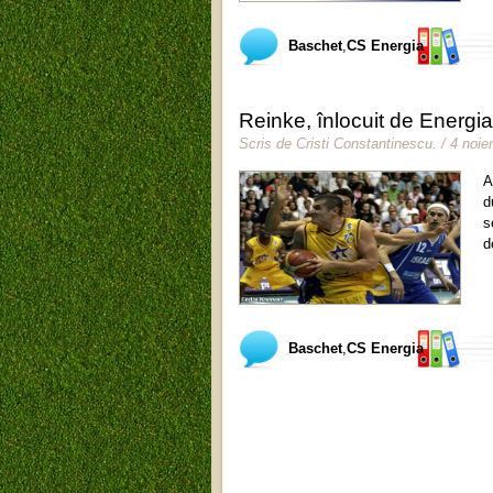
Baschet
,
CS Energia
Reinke, înlocuit de Energi
Scris de
Cristi Constantinescu
.
/ 4 noi
A
d
s
d
Baschet
,
CS Energia