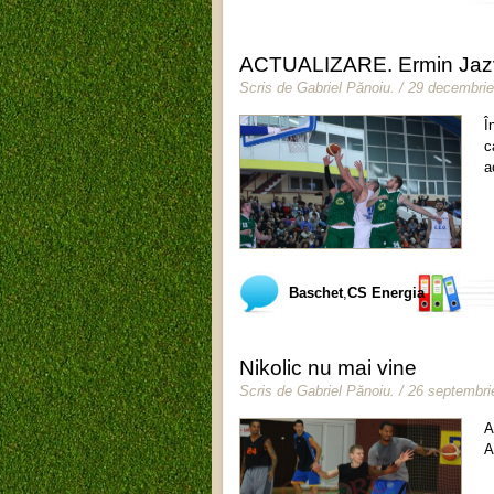
ACTUALIZARE. Ermin Jazvi
Scris de
Gabriel Pănoiu
.
/ 29 decembri
Î
c
a
Baschet
,
CS Energia
Nikolic nu mai vine
Scris de
Gabriel Pănoiu
.
/ 26 septembri
A
A