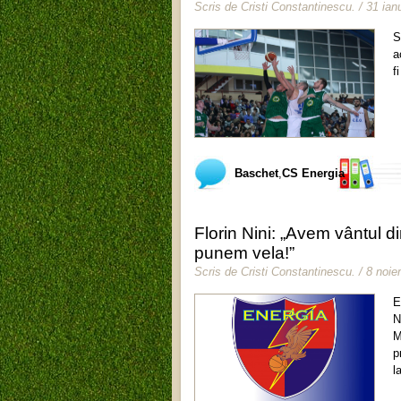
Scris de
Cristi Constantinescu
.
/ 31 ian
S
a
f
Baschet
,
CS Energia
Florin Nini: „Avem vântul 
punem vela!”
Scris de
Cristi Constantinescu
.
/ 8 noi
E
N
M
p
l