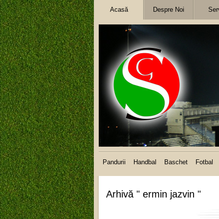
Acasă
Despre Noi
Serv
Pandurii
Handbal
Baschet
Fotbal
Arhivă " ermin jazvin "