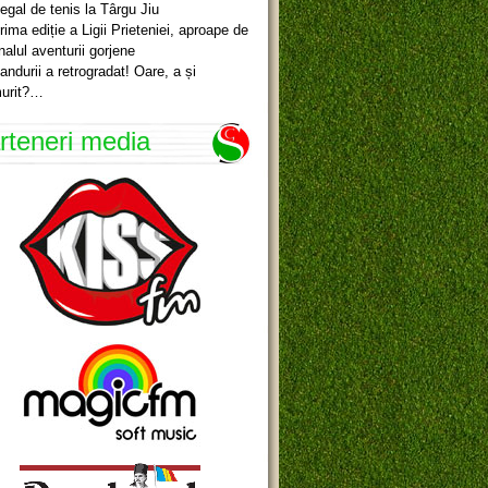
egal de tenis la Târgu Jiu
rima ediție a Ligii Prieteniei, aproape de
inalul aventurii gorjene
andurii a retrogradat! Oare, a și
urit?…
rteneri media