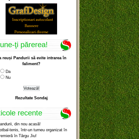
une-ţi părerea!
a reuși Pandurii să evite intrarea în
faliment?
Da
Nu
Rezultate Sondaj
ticole recente
andurii, din nou acasă!
otbal-tenis, într-un turneu organizat în
remieră în Târgu Jiu!