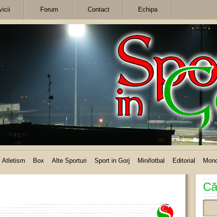
icii
Forum
Contact
Echipa
Atletism
Box
Alte Sporturi
Sport in Gorj
Minifotbal
Editorial
Mon
Că