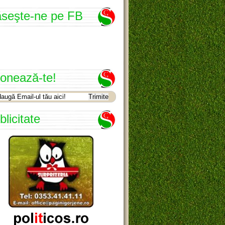
seşte-ne pe FB
onează-te!
blicitate