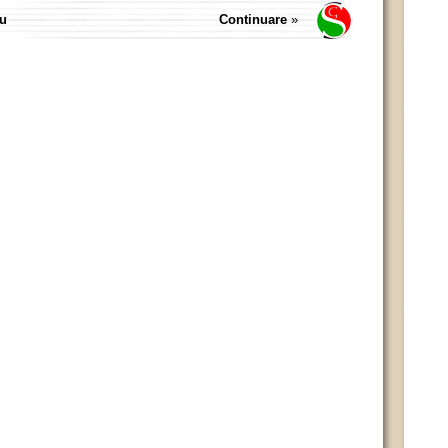
iu
Continuare
»