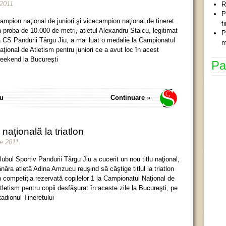
 2011
R
P
ampion naţional de juniori şi vicecampion naţional de tineret
f
n proba de 10.000 de metri, atletul Alexandru Staicu, legitimat
P
a CS Pandurii Târgu Jiu, a mai luat o medalie la Campionatul
m
aţional de Atletism pentru juniori ce a avut loc în acest
eekend la Bucureşti
Pa
iu
Continuare
»
ţională la triatlon
ie 2011
lubul Sportiv Pandurii Târgu Jiu a cucerit un nou titlu naţional,
ânăra atletă Adina Amzucu reuşind să câştige titlul la triatlon
n competiţia rezervată copilelor 1 la Campionatul Naţional de
tletism pentru copii desfăşurat în aceste zile la Bucureşti, pe
tadionul Tineretului