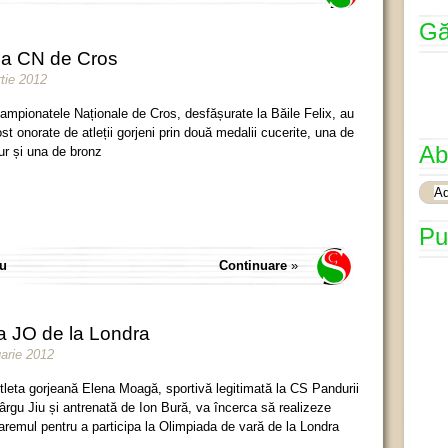
Gă
 la CN de Cros
tie 2012
ampionatele Naționale de Cros, desfășurate la Băile Felix, au
ost onorate de atleții gorjeni prin două medalii cucerite, una de
Ab
ur și una de bronz
Pu
iu
Continuare
»
a JO de la Londra
uarie 2012
tleta gorjeană Elena Moagă, sportivă legitimată la CS Pandurii
ârgu Jiu și antrenată de Ion Bură, va încerca să realizeze
aremul pentru a participa la Olimpiada de vară de la Londra