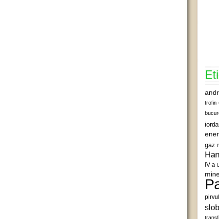
Et
andr
trofin
bucur
iord
ener
gaz 
Han
IV-a
mine
Pa
pirvu
slob
transf