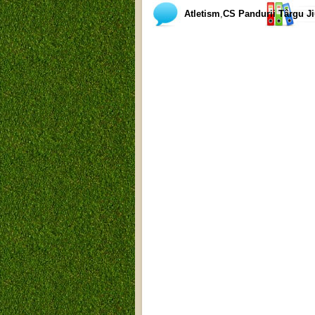
Atletism
,
CS Pandurii Târgu J