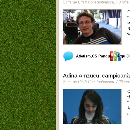
Scris de
Cristi Constantinescu
.
/ 3 iulie
C
î
l
N
w
Atletism
,
CS Pandurii Târgu J
Adina Amzucu, campioană na
Scris de
Cristi Constantinescu
.
/ 26 iun
C
t
î
A
s