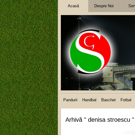
Acasă
Despre Noi
Serv
Pandurii
Handbal
Baschet
Fotbal
Arhivă " denisa stroescu "