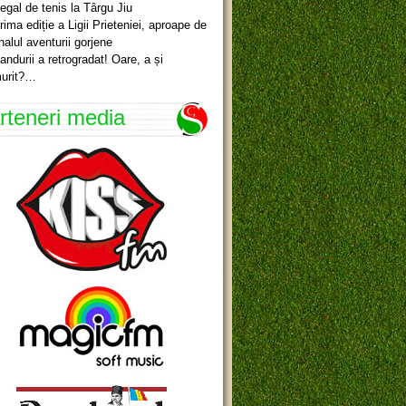
egal de tenis la Târgu Jiu
rima ediție a Ligii Prieteniei, aproape de
inalul aventurii gorjene
andurii a retrogradat! Oare, a și
urit?…
rteneri media