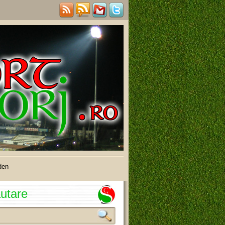
den
utare