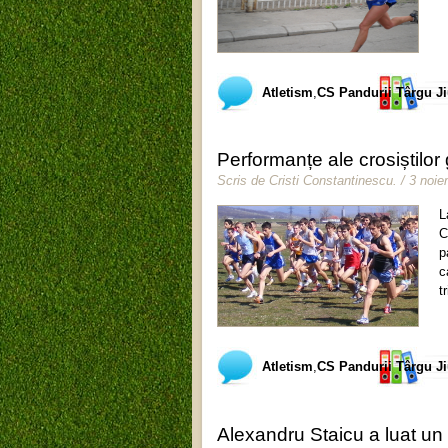
Atletism
,
CS Pandurii Târgu J
Performanțe ale crosiștilo
Scris de
Cristi Constantinescu
.
/ 3 noi
L
C
p
c
t
Atletism
,
CS Pandurii Târgu J
Alexandru Staicu a luat un 