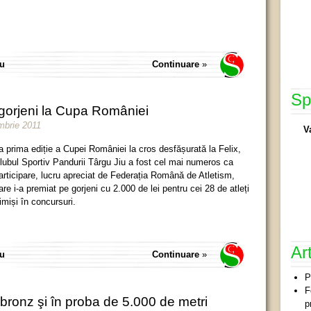
iu
Continuare
»
Sp
r gorjeni la Cupa României
embrie 2011
V
a prima ediție a Cupei României la cros desfășurată la Felix,
lubul Sportiv Pandurii Târgu Jiu a fost cel mai numeros ca
articipare, lucru apreciat de Federația Română de Atletism,
are i-a premiat pe gorjeni cu 2.000 de lei pentru cei 28 de atleți
rimiși în concursuri.
Ar
iu
Continuare
»
P
F
bronz şi în proba de 5.000 de metri
p