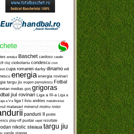
ichete
Baschet
ies
cardoso
antalya
catalin
ciobotariu
condescu
cfr cluj
csm
dinamo
cupa romaniei
darby
edi
esti
energia
anescu
energia rovinari
Fotbal
gia targu jiu
eugen parvulescu
grigoras
metan medias
gorj
jiul rovinari
dbal
Liga a III-a
Liga a
liga I
liviu andries
Liga a V-a
matulevicius
minerul motru
rul matasari
nistor
ndurii
pandurii II
pintilii
pustai
lescu
rezultate
play-off
rapid
targu jiu
steaua
odan nikolic
vasile stanga
er