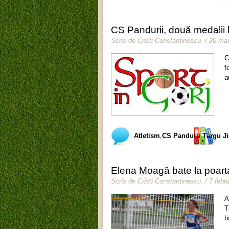
CS Pandurii, două medalii
Scris de
Cristi Constantinescu
.
/ 20 mar
C
f
a
Atletism
,
CS Pandurii Târgu J
Elena Moagă bate la poart
Scris de
Cristi Constantinescu
.
/ 7 febr
A
T
b