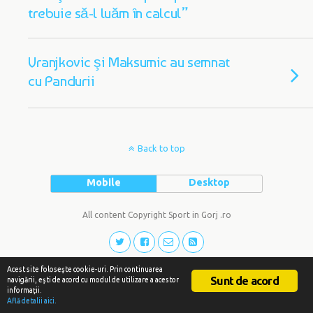
trebuie să-l luăm în calcul”
Vranjkovic şi Maksumic au semnat
cu Pandurii
Back to top
Mobile
Desktop
All content Copyright Sport in Gorj .ro
Acest site foloseşte cookie-uri. Prin continuarea
Sunt de acord
navigării, eşti de acord cu modul de utilizare a acestor
informaţii.
Află detalii aici.