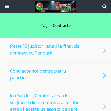
Tags › Contracte
Peste 10 jucători aflați la final de
contract cu Pandurii
Contracte noi pentru patru
panduri
Ion Surdu: „Manifestarea de
susţinere din partea suporterilor
este şi acesta un aspect pe care