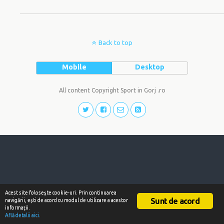
Back to top
Mobile
Desktop
All content Copyright Sport in Gorj .ro
Acest site foloseşte cookie-uri. Prin continuarea
Sunt de acord
navigării, eşti de acord cu modul de utilizare a acestor
informaţii.
Află detalii aici.