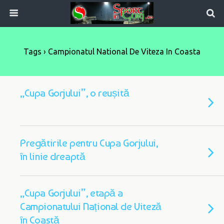
Tags › Campionatul National De Viteza In Coasta
„Cupa Gorjului”, o reușită
Pregătirile pentru Cupa Gorjului,
în linie dreaptă
„Cupa Gorjului”, etapă a
Campionatului Național de Viteză
în Coastă