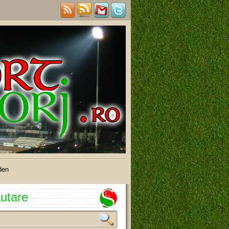
den
utare