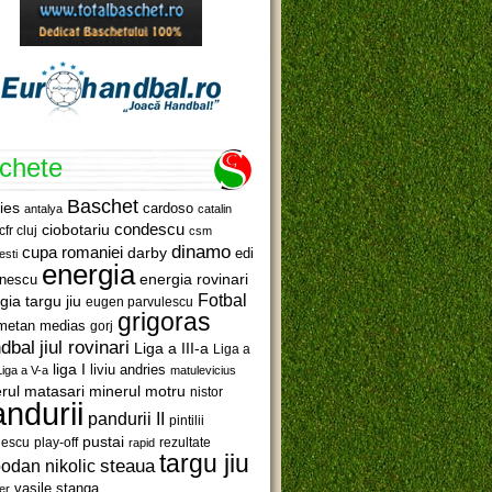
ichete
Baschet
ies
cardoso
antalya
catalin
ciobotariu
condescu
cfr cluj
csm
dinamo
cupa romaniei
darby
edi
esti
energia
anescu
energia rovinari
Fotbal
gia targu jiu
eugen parvulescu
grigoras
metan medias
gorj
jiul rovinari
dbal
Liga a III-a
Liga a
liga I
liviu andries
Liga a V-a
matulevicius
minerul motru
rul matasari
nistor
ndurii
pandurii II
pintilii
pustai
lescu
rezultate
play-off
rapid
targu jiu
steaua
odan nikolic
vasile stanga
er