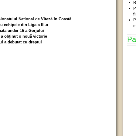
R
P
f
onatului Național de Viteză în Coastă
P
u echipele din Liga a III-a
m
nata under 16 a Gorjului
 a obţinut o nouă victorie
Pa
ui a debutat cu dreptul