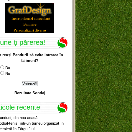
une-ţi părerea!
a reuși Pandurii să evite intrarea în
faliment?
Da
Nu
Rezultate Sondaj
ticole recente
andurii, din nou acasă!
otbal-tenis, într-un turneu organizat în
remieră în Târgu Jiu!