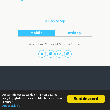
Back to top
Mobile
Desktop
All content Copyright Sport in Gorj .ro
Acest site foloseşte cookie-uri. Prin continuarea
Sunt de acord
navigării, eşti de acord cu modul de utilizare a acestor
informaţii.
Află detalii aici.