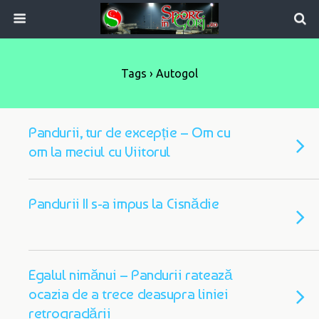
Tags › Autogol
Pandurii, tur de excepție – Om cu
om la meciul cu Viitorul
Pandurii II s-a impus la Cisnădie
Egalul nimănui – Pandurii ratează
ocazia de a trece deasupra liniei
retrogradării