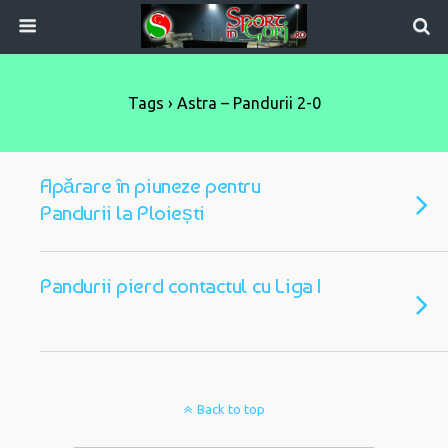
Tags › Astra – Pandurii 2-0
Apărare în piuneze pentru
Pandurii la Ploiești
Pandurii pierd contactul cu Liga I
Back to top