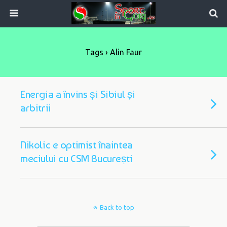
Tags › Alin Faur
Energia a învins și Sibiul și
arbitrii
Nikolic e optimist înaintea
meciului cu CSM București
Back to top