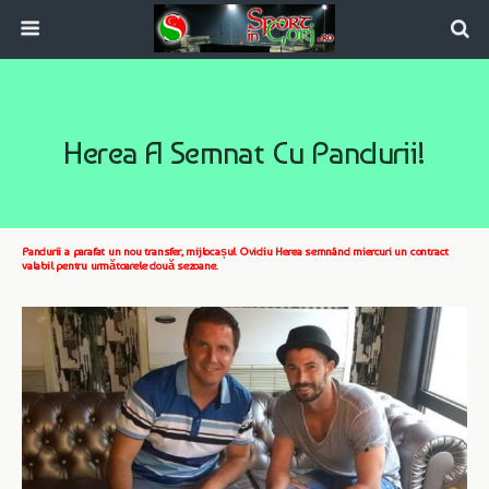
Herea A Semnat Cu Pandurii!
Pandurii a parafat un nou transfer, mijlocașul Ovidiu Herea semnând miercuri un contract
valabil pentru următoarele două sezoane.