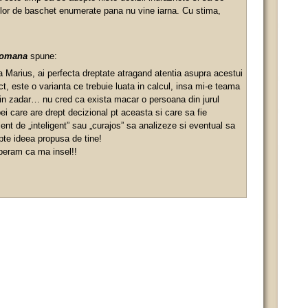
elor de baschet enumerate pana nu vine iarna. Cu stima,
pomana
spune:
 Marius, ai perfecta dreptate atragand atentia asupra acestui
t, este o varianta ce trebuie luata in calcul, insa mi-e teama
in zadar… nu cred ca exista macar o persoana din jurul
ei care are drept decizional pt aceasta si care sa fie
ient de „inteligent” sau „curajos” sa analizeze si eventual sa
te ideea propusa de tine!
peram ca ma insel!!