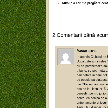
Nikolic a cerut o pregătire cent
2 Comentarii până acu
Marius
spune:
In atentia Clubului de
Dupa cate am inteles S
nu se parcheteaza sala
tribune, se pot muta p
parchetata in care pot
ce trebuie sa plateasca
din Oltenia cand noi a
cea de la Liceul nr. 5
deosebit pentru junior
pentru ca echipa sa ai
antrenamente si jocuri 
Targu Jiu. Asadar, inc