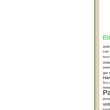
Et
andr
trofin
bucur
iord
ener
gaz 
Han
IV-a
mine
Pa
pirvu
slob
transf