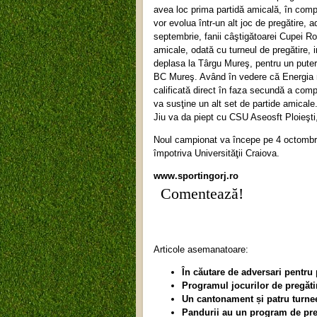
avea loc prima partidă amicală, în compa
vor evolua într-un alt joc de pregătire, a
septembrie, fanii câştigătoarei Cupei R
amicale, odată cu turneul de pregătire, i
deplasa la Târgu Mureş, pentru un puter
BC Mureş. Având în vedere că Energia n
calificată direct în faza secundă a comp
va susţine un alt set de partide amicale.
Jiu va da piept cu CSU Aseosft Ploieşt
Noul campionat va începe pe 4 octombri
împotriva Universităţii Craiova.
www.sportingorj.ro
Comentează!
Articole asemanatoare:
În căutare de adversari pentru
Programul jocurilor de pregăti
Un cantonament și patru turnee
Pandurii au un program de preg