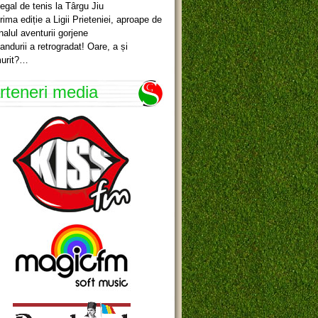
egal de tenis la Târgu Jiu
rima ediție a Ligii Prieteniei, aproape de
inalul aventurii gorjene
andurii a retrogradat! Oare, a și
urit?…
rteneri media