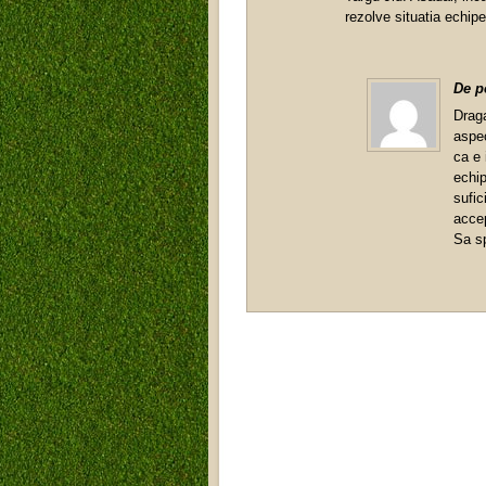
rezolve situatia echip
De 
Draga
aspec
ca e 
echip
sufic
accep
Sa s