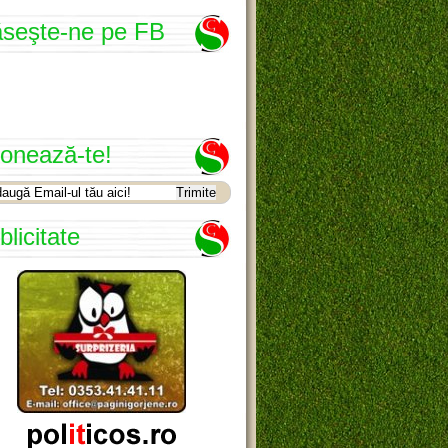
seşte-ne pe FB
onează-te!
blicitate