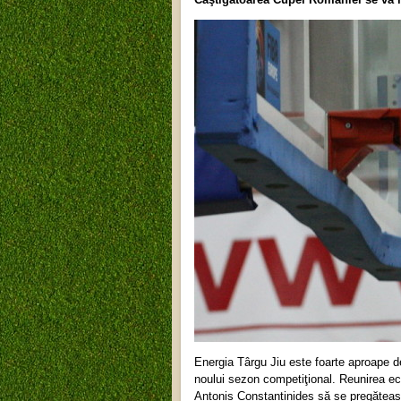
Energia Târgu Jiu este foarte aproape de
noului sezon competiţional. Reunirea ec
Antonis Constantinides să se pregăteasc