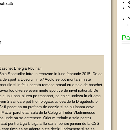
R
ralizată
P
f
P
m
Pa
m
 Baschet Energia Rovinari
ala Sporturilor intra in renovare in luna februarie 2015. De ce
 de sport a Liceului nr. 5? Acolo se pot monta si niste
anourile si in felul acesta ramane orasul cu o sala de baschet
 avea loc diverse evenimente sportive de nivel national. De
 clubul bani aiurea pe transport, pe chirie undeva in alt oras
vem 2 sali care pot fi omologate: a. cea de la Dragutesti; b.
. Ar fi pacat sa nu profitam de ocazie si sa nu lasam ceva
i. Macar parchetati sala de la Colegiul Tudor Vladimirescu
ba unde sa se antreneze. Oricum trebuie o sala pentru
atat pentru Liga I, Liga a IIa dar si pentru juniorii de la CSS
a este timp sa se adopte niste decizii indraznete si sa se