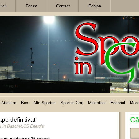
icii
Forum
Contact
Echipa
Atletism
Box
Alte Sporturi
Sport in Gorj
Minifotbal
Editorial
Mon
Că
pe definitivat
4
In
Baschet
,
CS Energia
euni pe data de 15 august.