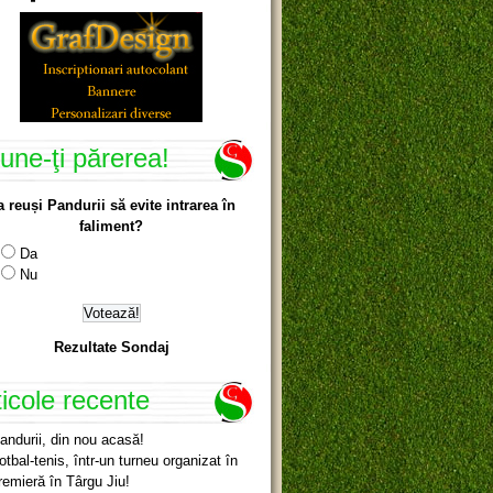
une-ţi părerea!
a reuși Pandurii să evite intrarea în
faliment?
Da
Nu
Rezultate Sondaj
ticole recente
andurii, din nou acasă!
otbal-tenis, într-un turneu organizat în
remieră în Târgu Jiu!