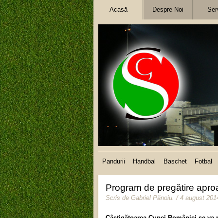
Acasă
Despre Noi
Serv
Pandurii
Handbal
Baschet
Fotbal
Program de pregătire aproa
Scris de
Gabriel Pănoiu
.
/ 4 august 201
Câştigătoarea Cupei României se va r