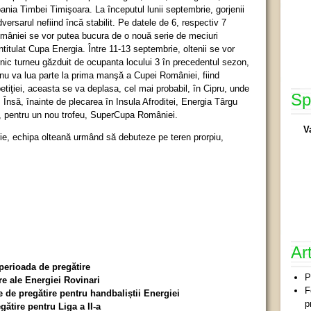
nia Timbei Timişoara. La începutul lunii septembrie, gorjenii
dversarul nefiind încă stabilit. Pe datele de 6, respectiv 7
omâniei se vor putea bucura de o nouă serie de meciuri
ntitulat Cupa Energia. Între 11-13 septembrie, oltenii se vor
nic turneu găzduit de ocupanta locului 3 în precedentul sezon,
u va lua parte la prima manşă a Cupei României, fiind
etiţiei, aceasta se va deplasa, cel mai probabil, în Cipru, unde
Sp
 Însă, înainte de plecarea în Insula Afroditei, Energia Târgu
i, pentru un nou trofeu, SuperCupa României.
V
e, echipa olteană urmând să debuteze pe teren prorpiu,
Ar
 perioada de pregătire
P
re ale Energiei Rovinari
F
 de pregătire pentru handbaliștii Energiei
p
ătire pentru Liga a II-a