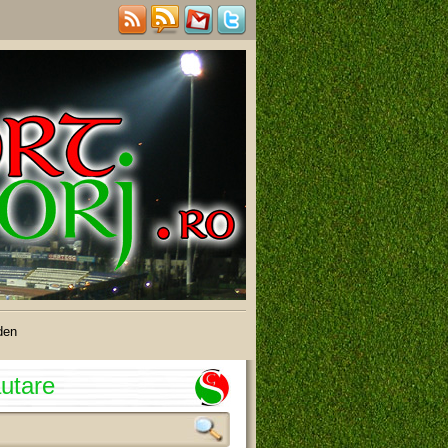
den
utare