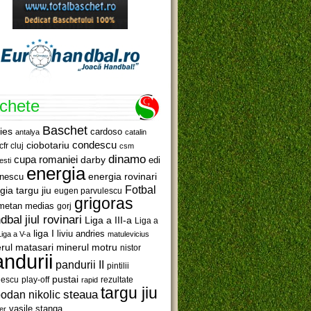
ichete
Baschet
ies
cardoso
antalya
catalin
ciobotariu
condescu
cfr cluj
csm
dinamo
cupa romaniei
darby
edi
esti
energia
anescu
energia rovinari
Fotbal
gia targu jiu
eugen parvulescu
grigoras
metan medias
gorj
jiul rovinari
dbal
Liga a III-a
Liga a
liga I
liviu andries
Liga a V-a
matulevicius
minerul motru
rul matasari
nistor
ndurii
pandurii II
pintilii
pustai
lescu
rezultate
play-off
rapid
targu jiu
steaua
odan nikolic
vasile stanga
er