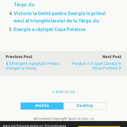
Târgu Jiu
Victorie la limită pentru Energia în primul
meci al triunghiularului de la Târgu Jiu
Energia a câştigat Cupa Potaissa
Previous Post
Next Post
Înfrangere Aşteptată Pentru
Pandurii II A Spart Gheața În
Energia La Mureş
Noua Formulă
Back to top
Mobile
Desktop
All content Copyright Sport in Gorj .ro
Acest site foloseşte cookie-uri. Prin continuarea