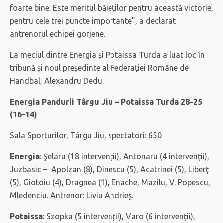
foarte bine. Este meritul băieţilor pentru această victorie,
pentru cele trei puncte importante”, a declarat
antrenorul echipei gorjene.
La meciul dintre Energia și Potaissa Turda a luat loc în
tribună și noul președinte al Federației Române de
Handbal, Alexandru Dedu.
Energia Pandurii
Târgu Jiu – Potaissa Turda 28-25
(16-14)
Sala Sporturilor, Târgu Jiu, spectatori: 650
Energia
: Şelaru (18 intervenții), Antonaru (4 intervenții),
Juzbasic – Apolzan (8), Dinescu (5), Acatrinei (5), Liberţ
(5), Giotoiu (4), Dragnea (1), Enache, Mazilu, V. Popescu,
Mledenciu. Antrenor: Liviu Andrieş.
Potaissa
: Szopka (5 intervenții), Varo (6 intervenții),