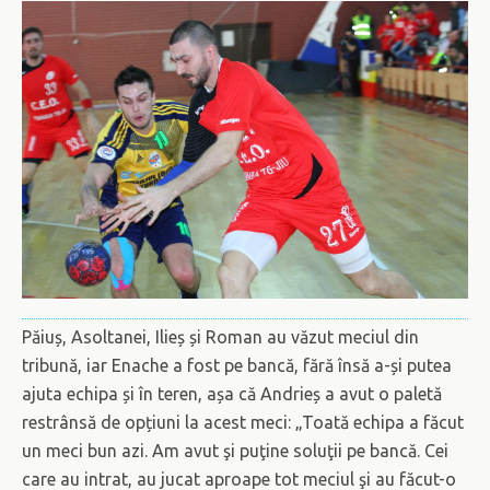
Păiuș, Asoltanei, Ilieș și Roman au văzut meciul din
tribună, iar Enache a fost pe bancă, fără însă a-și putea
ajuta echipa și în teren, așa că Andrieș a avut o paletă
restrânsă de opțiuni la acest meci: „Toată echipa a făcut
un meci bun azi. Am avut şi puţine soluţii pe bancă. Cei
care au intrat, au jucat aproape tot meciul şi au făcut-o