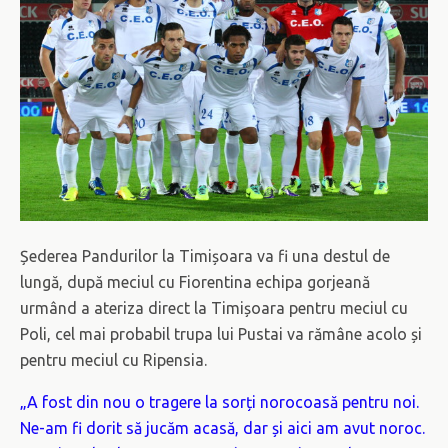
Șederea Pandurilor la Timișoara va fi una destul de
lungă, după meciul cu Fiorentina echipa gorjeană
urmând a ateriza direct la Timișoara pentru meciul cu
Poli, cel mai probabil trupa lui Pustai va rămâne acolo și
pentru meciul cu Ripensia.
„A fost din nou o tragere la sorți norocoasă pentru noi.
Ne-am fi dorit să jucăm acasă, dar și aici am avut noroc.