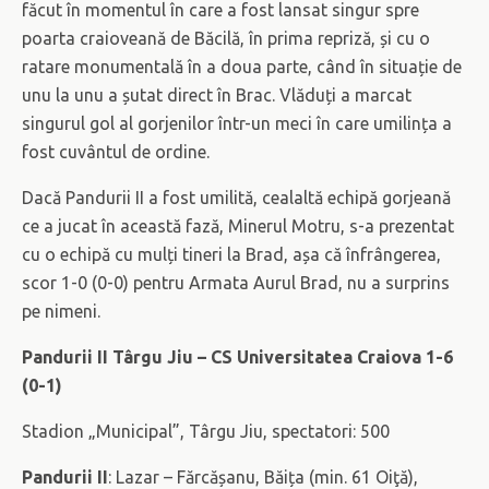
făcut în momentul în care a fost lansat singur spre
poarta craioveană de Băcilă, în prima repriză, și cu o
ratare monumentală în a doua parte, când în situație de
unu la unu a șutat direct în Brac. Vlăduți a marcat
singurul gol al gorjenilor într-un meci în care umilința a
fost cuvântul de ordine.
Dacă Pandurii II a fost umilită, cealaltă echipă gorjeană
ce a jucat în această fază, Minerul Motru, s-a prezentat
cu o echipă cu mulți tineri la Brad, așa că înfrângerea,
scor 1-0 (0-0) pentru Armata Aurul Brad, nu a surprins
pe nimeni.
Pandurii II Târgu Jiu – CS Universitatea Craiova 1-6
(0-1)
Stadion „Municipal”, Târgu Jiu, spectatori: 500
Pandurii II
: Lazar – Fărcășanu, Băița (min. 61 Oiţă),