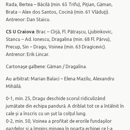
Rada, Bertea – Băcilă (min. 65 Trifu), Pițian, Găman,
Brata – Alex dos Santos, Cocină (min. 61 Vlăduţi).
Antrenor: Dan Staicu.
CS U Craiova
: Brac – Cîrjă, Fl. Pătrașcu, Ljubinkovic,
Stancu – Ad. Ionescu, Dragalina (min. 68 Fl. Pârvu),
Precup, Sin – Dragu, Voinea (min. 63 Dragicevic).
Antrenor: Erik Lincar.
Cartonaşe galbene: Găman / Dragalina.
Au arbitrat: Marian Balaci – Elena Mazilu, Alexandru
Mihăilă.
0-1, min. 25, Dragu deschide scorul ridiculizând
jumătate din echipa pandură. A driblat tot ce a întâlnit în
cale și a înscris cu un șut la colțul lung.
0-2, min. 50, Voinea a profitat de erorile fundașilor
gazdelor și a împins mingea în poarta echipei ce l-a