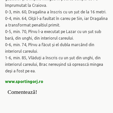
împrumutat la Craiova.
0-3, min. 60, Dragalina a înscris cu un șut de la 16 metri.
0-4, min. 64, Oiță l-a faultat în careu pe Sin, iar Dragalina
a transformat penaltiul primit.
0-5, min. 70, Pîrvu l-a executat pe Lazar cu un șut sub
bară, din unghi, din interiorul careului.
0-6, min. 74, Pîrvu a făcut și el dubla marcând din
interiorul careului.
1-6, min. 85, Vlăduți a înscris cu un șut din unghi, din
interiorul careului, Brac nereușind să oprească mingea
deși a fost pe ea.
www.sportingorj.ro
Comentează!