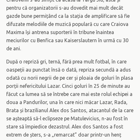
pentru că organizatorii s-au dovedit mai mult decât
gazde bune permițând ca la stația de amplificare să fie
difuzate melodiile de muzică populară cu care Craiova
Maxima își antrena suporterii în tribune înaintea
meciurilor cu Benfica sau Kaiserslautern în urmă cu 30
de ani.
După o repriză gri, ternă, fără prea mult fotbal, în care
oaspeții au punctat însă o dată, repriza secundă a adus
odată cu norii negrii de pe cer și ploaia de goluri în plasa
porții nefericitului Lazar. Cinci goluri în 25 de minute au
făcut ca lumea să se întrebe care mai este rolul echipei a
doua a Pandurilor, una în care nici măcar Lazar, Rada,
Brata și brazilianul Alex dos Santos, atacantul de la care
se așteaptă să-l eclipseze pe Matulevicius, n-au fost în
stare să împiedice dezastrul. Alex dos Santos a fost
extrem de șters, s-a „remarcat” doar printr-un henț