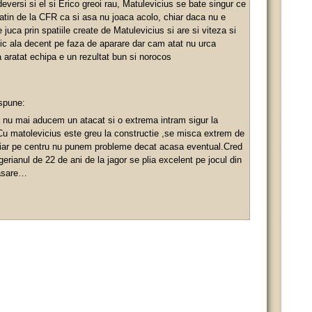
eversi si el si Erico greoi rau, Matulevicius se bate singur ce
atin de la CFR ca si asa nu joaca acolo, chiar daca nu e
juca prin spatiile create de Matulevicius si are si viteza si
ic ala decent pe faza de aparare dar cam atat nu urca
a aratat echipa e un rezultat bun si norocos
spune:
 nu mai aducem un atacat si o extrema intram sigur la
u matolevicius este greu la constructie ,se misca extrem de
 iar pe centru nu punem probleme decat acasa eventual.Cred
gerianul de 22 de ani de la jagor se plia excelent pe jocul din
asare…