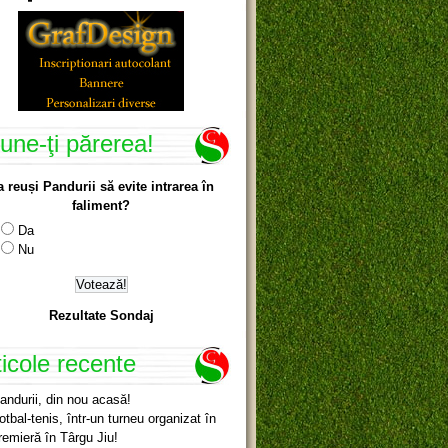
une-ţi părerea!
a reuși Pandurii să evite intrarea în
faliment?
Da
Nu
Rezultate Sondaj
ticole recente
andurii, din nou acasă!
otbal-tenis, într-un turneu organizat în
remieră în Târgu Jiu!