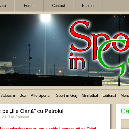
icii
Forum
Contact
Echipa
Atletism
Box
Alte Sporturi
Sport in Gorj
Minifotbal
Editorial
Mon
Că
 pe „Ilie Oană” cu Petrolul
ie 2013
In
Pandurii
l test adevărat pentru noua echipă concepută de Cristi