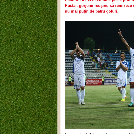
Pustai, gorjenii reușind să remizeze 
nu mai puțin de patru goluri.