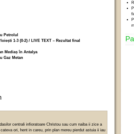
R
P
f
P
m
cu Petrolul
Pa
oiești 1-3 (0-2) / LIVE TEXT – Rezultat final
an Mediaș în Antalya
 cu Gaz Metan
m
ndasilor centrali infioratoare Christou sau cum naiba ii zice a
ateva ori, hent in careu, prin plan mereu pierdut astuia ii iau