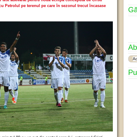
cu Petrolul pe terenul pe care în sezonul trecut încasase
Gă
Ab
Pu