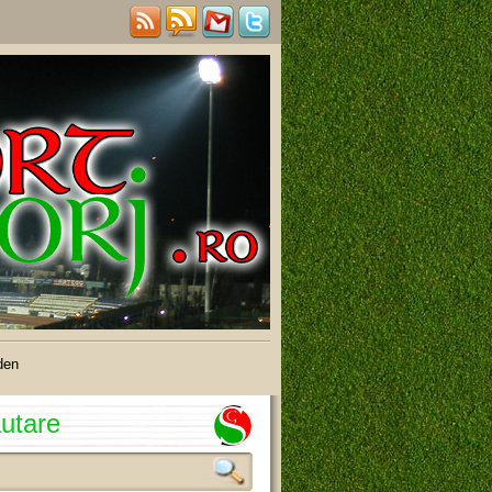
den
utare