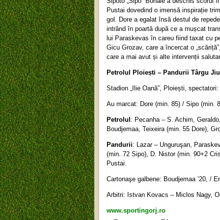
Sipoto „Sipo” Bohale a deschis scorul în 
Pustai dovedind o imensă inspirație tri
gol. Dore a egalat însă destul de repede
intrând în poartă după ce a mușcat trans
lui Paraskevas în careu fiind taxat cu pe
Gicu Grozav, care a încercat o „scăriță”,
care a mai avut și alte intervenții saluta
Petrolul Ploiești – Pandurii Târgu Jiu 
Stadion „Ilie Oană”, Ploiești, spectatori
Au marcat: Dore (min. 85) / Sipo (min. 
Petrolul
: Pecanha – S. Achim, Geraldo
Boudjemaa, Teixeira (min. 55 Dore), Gr
Pandurii
: Lazar – Unguruşan, Paraskeva
(min. 72 Sipo), D. Nistor (min. 90+2 Cri
Pustai.
Cartonaşe galbene: Boudjemaa ’20, / Er
Arbitri: Istvan Kovacs – Miclos Nagy, 
www.sportingorj.ro