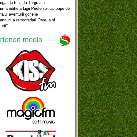
egal de tenis la Târgu Jiu
rima ediție a Ligii Prieteniei, aproape de
inalul aventurii gorjene
andurii a retrogradat! Oare, a și
urit?…
rteneri media