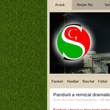
Acasă
Despre Noi
Serv
Pandurii
Handbal
Baschet
Fotbal
Pandurii a remizat dramatic
Scris de
Cristi Constantinescu
.
/ 29 iul
Pandurii a trecut cu bine peste primu