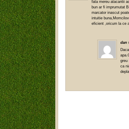
fata mereu atacantii ad
bun ar fi imprumutat B
marcator inascut poate 
intuitie buna,Momcilov
eficient ,oricum la ce 
dan
Daca
apa.C
greu
ca ni
depl