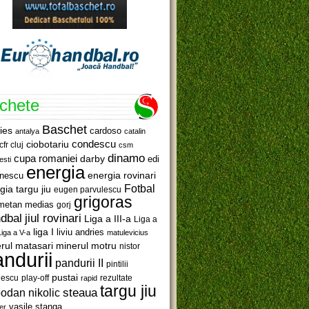
ichete
Baschet
ies
cardoso
antalya
catalin
ciobotariu
condescu
cfr cluj
csm
dinamo
cupa romaniei
darby
edi
esti
energia
anescu
energia rovinari
Fotbal
gia targu jiu
eugen parvulescu
grigoras
metan medias
gorj
jiul rovinari
dbal
Liga a III-a
Liga a
liga I
liviu andries
Liga a V-a
matulevicius
minerul motru
rul matasari
nistor
ndurii
pandurii II
pintilii
pustai
lescu
rezultate
play-off
rapid
targu jiu
steaua
odan nikolic
vasile stanga
er