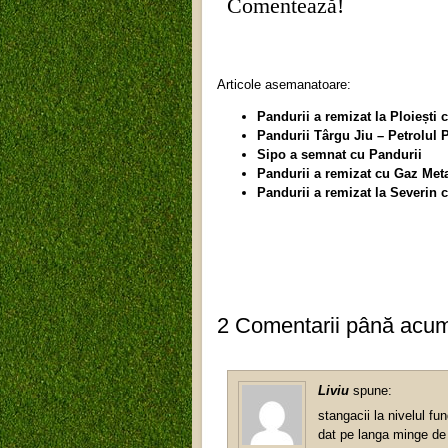
Comentează!
Articole asemanatoare:
Pandurii a remizat la Ploiești 
Pandurii Târgu Jiu – Petrolul Pl
Sipo a semnat cu Pandurii
Pandurii a remizat cu Gaz Met
Pandurii a remizat la Severin
2 Comentarii până acu
Liviu
spune:
stangacii la nivelul fu
dat pe langa minge de c