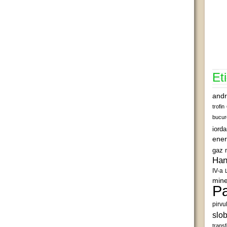
Et
andr
trofin
bucur
iord
ener
gaz 
Han
IV-a
mine
Pa
pirvu
slob
transf