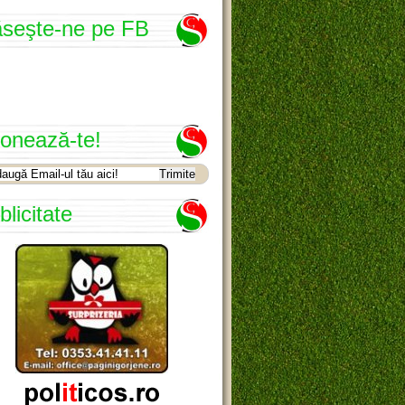
seşte-ne pe FB
onează-te!
blicitate