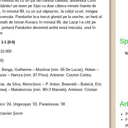
minutul 80 cu un șut din centrul careului, antrenorul Cristi
mițându-l pe teren pe Sipo cu doar câteva minute înainte de
, în minutul 89, cu un șut năpraznic, la colțul scurt, mingea
versala. Pandurilor le-a trecut glonțul pe la ureche, un henț al
nalti de Istvan Kovacs în minutul 89, dar Lazar l-a citit pe
 portarul Pandurilor devenind astfel eroul meciului, unul în
re.
Sp
1-1 (0-0)
: 10.000
V
80)
, Benga, Guilherme – Mustivar (min. 65 De Lucas), Hoban –
ozav – Hamza (min. 87 Priso). Antrenor: Cosmin Contra.
s, da Silva, Momcilovic – P. Anton, Breeveld – Buleică, Eric
stea) – Matulevicius (min. 90+3 Mamele). Antrenor: Cristian
Ar
ico ’24, Unguruşan ’33, Paraskevas ’38
Octavian Şovre
P
F
p