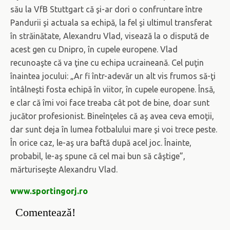
său la VfB Stuttgart că şi-ar dori o confruntare între
Pandurii şi actuala sa echipă, la fel şi ultimul transferat
în străinătate, Alexandru Vlad, visează la o dispută de
acest gen cu Dnipro, în cupele europene. Vlad
recunoaşte că va ţine cu echipa ucraineană. Cel puţin
înaintea jocului: „Ar fi într-adevăr un alt vis frumos să-ţi
întâlneşti fosta echipă în viitor, în cupele europene. Însă,
e clar că îmi voi face treaba cât pot de bine, doar sunt
jucător profesionist. Bineînţeles că aş avea ceva emoţii,
dar sunt deja în lumea fotbalului mare şi voi trece peste.
În orice caz, le-aş ura baftă după acel joc. Înainte,
probabil, le-aş spune că cel mai bun să câştige”,
mărturiseşte Alexandru Vlad.
www.sportingorj.ro
Comentează!