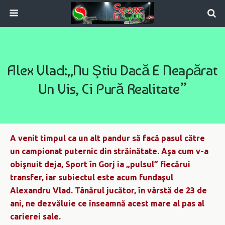
Alex Vlad:„Nu Ştiu Dacă E Neapărat
Un Vis, Ci Pură Realitate”
A venit timpul ca un alt pandur să facă pasul către
un campionat puternic din străinătate. Aşa cum v-a
obişnuit deja, Sport în Gorj ia „pulsul” fiecărui
transfer, iar subiectul este acum fundaşul
Alexandru Vlad. Tânărul jucător, în vârstă de 23 de
ani, ne dezvăluie ce înseamnă acest mare al pas al
carierei sale.