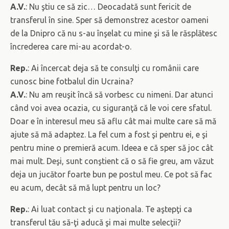
A.V.
: Nu ştiu ce să zic… Deocadată sunt fericit de
transferul în sine. Sper să demonstrez acestor oameni
de la Dnipro că nu s-au înşelat cu mine şi să le răsplătesc
încrederea care mi-au acordat-o.
Rep.
: Ai încercat deja să te consulţi cu românii care
cunosc bine fotbalul din Ucraina?
A.V.
: Nu am reuşit încă să vorbesc cu nimeni. Dar atunci
când voi avea ocazia, cu siguranţă că le voi cere sfatul.
Doar e în interesul meu să aflu cât mai multe care să mă
ajute să mă adaptez. La fel cum a fost şi pentru ei, e şi
pentru mine o premieră acum. Ideea e că sper să joc cât
mai mult. Deşi, sunt conştient că o să fie greu, am văzut
deja un jucător foarte bun pe postul meu. Ce pot să fac
eu acum, decât să mă lupt pentru un loc?
Rep.
: Ai luat contact şi cu naţionala. Te aştepţi ca
transferul tău să-ţi aducă şi mai multe selecţii?