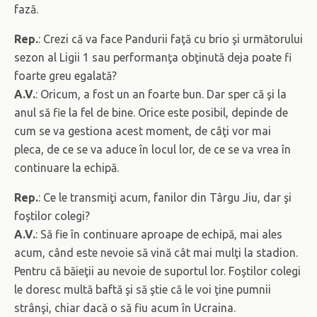
fază.
Rep.
: Crezi că va face Pandurii faţă cu brio şi următorului
sezon al Ligii 1 sau performanţa obţinută deja poate fi
foarte greu egalată?
A.V.
: Oricum, a fost un an foarte bun. Dar sper că şi la
anul să fie la fel de bine. Orice este posibil, depinde de
cum se va gestiona acest moment, de câţi vor mai
pleca, de ce se va aduce în locul lor, de ce se va vrea în
continuare la echipă.
Rep.
: Ce le transmiţi acum, fanilor din Târgu Jiu, dar şi
foştilor colegi?
A.V.
: Să fie în continuare aproape de echipă, mai ales
acum, când este nevoie să vină cât mai mulţi la stadion.
Pentru că băieţii au nevoie de suportul lor. Foştilor colegi
le doresc multă baftă şi să ştie că le voi ţine pumnii
strânşi, chiar dacă o să fiu acum în Ucraina.