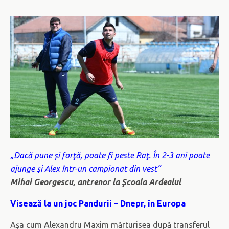
„Dacă pune şi forţă, poate fi peste Raţ. În 2-3 ani poate
ajunge şi Alex într-un campionat din vest”
Mihai Georgescu, antrenor la Şcoala Ardealul
Visează la un joc Pandurii – Dnepr, în Europa
Aşa cum Alexandru Maxim mărturisea după transferul