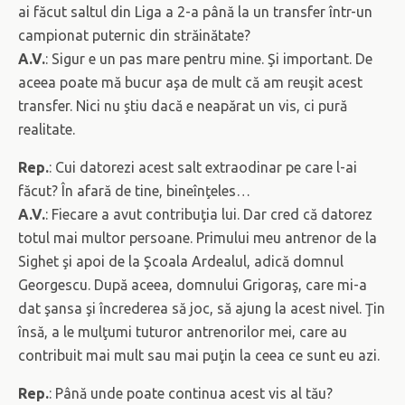
ai făcut saltul din Liga a 2-a până la un transfer într-un
campionat puternic din străinătate?
A.V.
: Sigur e un pas mare pentru mine. Şi important. De
aceea poate mă bucur aşa de mult că am reuşit acest
transfer. Nici nu ştiu dacă e neapărat un vis, ci pură
realitate.
Rep.
: Cui datorezi acest salt extraodinar pe care l-ai
făcut? În afară de tine, bineînţeles…
A.V.
: Fiecare a avut contribuţia lui. Dar cred că datorez
totul mai multor persoane. Primului meu antrenor de la
Sighet şi apoi de la Şcoala Ardealul, adică domnul
Georgescu. După aceea, domnului Grigoraş, care mi-a
dat şansa şi încrederea să joc, să ajung la acest nivel. Ţin
însă, a le mulţumi tuturor antrenorilor mei, care au
contribuit mai mult sau mai puţin la ceea ce sunt eu azi.
Rep.
: Până unde poate continua acest vis al tău?