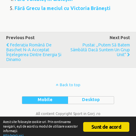
Fără Grecu la meciul cu Victoria Brăneşti
Previous Post
Next Post
Federația Română De
Pustai: „Putem Să Batem
Baschet N-A Acceptat
Sâmbătă Dacă Suntem Un Grup
Înțelegerea Dintre Energia Și
Unit”
Dinamo
Back to top
Mobile
Desktop
All content Copyright Sport in Gorj .ro
Acest site foloseşte cookie-uri. Prin continuarea
Sunt de acord
navigării, eşti de acord cu modul de utilizare a acestor
informaţii.
Află detalii aici.