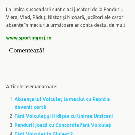
La limita suspendării sunt cinci jucători de la Pandurii,
Viera, Vlad, Răduț, Nistor și Nicoară, jucători ale căror
absențe în meciurile următoare ar conta destul de mult.
www.sportingorj.ro
Comentează!
Articole asemanatoare:
Absența lui Voiculeț la meciul cu Rapid a
devenit certă
Fără Voiculeţ şi Hidişan cu Unirea Urziceni
Pandurii joacă cu Concordia fără Voiculeț
Fără Voiculeț în Giulești?