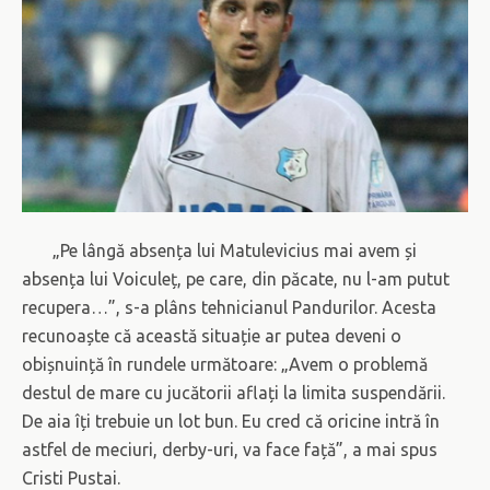
„Pe lângă absența lui Matulevicius mai avem și
absența lui Voiculeț, pe care, din păcate, nu l-am putut
recupera…”, s-a plâns tehnicianul Pandurilor. Acesta
recunoaște că această situație ar putea deveni o
obișnuință în rundele următoare: „Avem o problemă
destul de mare cu jucătorii aflați la limita suspendării.
De aia îți trebuie un lot bun. Eu cred că oricine intră în
astfel de meciuri, derby-uri, va face față”, a mai spus
Cristi Pustai.