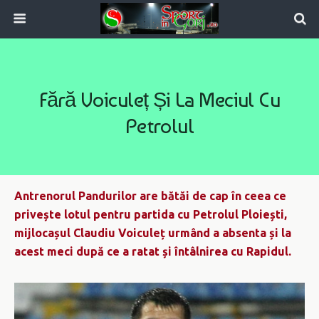
Fără Voiculeț Și La Meciul Cu
Petrolul
Antrenorul Pandurilor are bătăi de cap în ceea ce
privește lotul pentru partida cu Petrolul Ploiești,
mijlocașul Claudiu Voiculeț urmând a absenta și la
acest meci după ce a ratat și întâlnirea cu Rapidul.