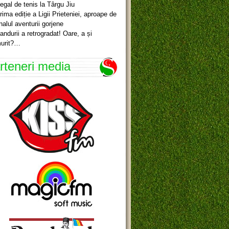
egal de tenis la Târgu Jiu
rima ediție a Ligii Prieteniei, aproape de
inalul aventurii gorjene
andurii a retrogradat! Oare, a și
urit?…
rteneri media