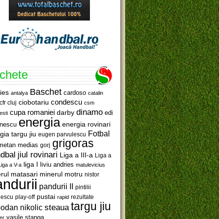
ichete
Baschet
ies
cardoso
antalya
catalin
ciobotariu
condescu
cfr cluj
csm
dinamo
cupa romaniei
darby
edi
esti
energia
anescu
energia rovinari
Fotbal
gia targu jiu
eugen parvulescu
grigoras
metan medias
gorj
jiul rovinari
dbal
Liga a III-a
Liga a
liga I
liviu andries
Liga a V-a
matulevicius
minerul motru
rul matasari
nistor
ndurii
pandurii II
pintilii
pustai
lescu
rezultate
play-off
rapid
targu jiu
steaua
odan nikolic
vasile stanga
er