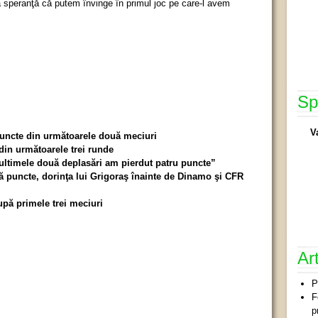
 speranţă că putem învinge în primul joc pe care-l avem
Sp
V
puncte din următoarele două meciuri
din următoarele trei runde
ultimele două deplasări am pierdut patru puncte”
 puncte, dorinţa lui Grigoraş înainte de Dinamo şi CFR
upă primele trei meciuri
Ar
P
F
p