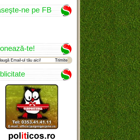
seşte-ne pe FB
onează-te!
blicitate