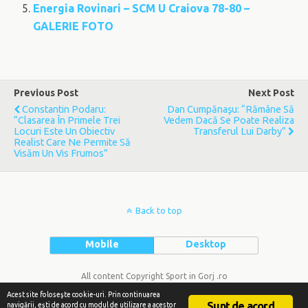
Energia Rovinari – SCM U Craiova 78-80 –
GALERIE FOTO
Previous Post
Next Post
Constantin Podaru:
Dan Cumpănaşu: “Rămâne Să
“Clasarea În Primele Trei
Vedem Dacă Se Poate Realiza
Locuri Este Un Obiectiv
Transferul Lui Darby”
Realist Care Ne Permite Să
Visăm Un Vis Frumos”
Back to top
Mobile
Desktop
All content Copyright Sport in Gorj .ro
Acest site foloseşte cookie-uri. Prin continuarea
Sunt de acord
navigării, eşti de acord cu modul de utilizare a acestor