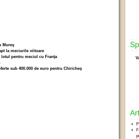
Sp
u Mureş
pt la meciurile viitoare
 lotul pentru meciul cu Franţa
V
ş
oferte sub 400.000 de euro pentru Chiricheş
Ar
P
F
p