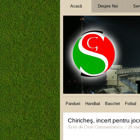
Acasă
Despre Noi
Serv
Pandurii
Handbal
Baschet
Fotbal
Chiricheş, incert pentru jo
Scris de
Cristi Constantinescu
.
/ 29 se