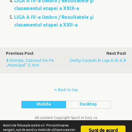
LIGA A IV-a Umbro / Rezultatele şi
clasamentul etapei a XXIX-a
LIGA A IV-a Umbro / Rezultatele şi
clasamentul etapei a XXII-a
Previous Post
Next Post
Atenţie, Gazonul De Pe
Derby Gorjean În Liga A III-A
„Municipal” E Ars!
Back to top
Mobile
Desktop
All content Copyright Sport in Gorj .ro
Acest site foloseşte cookie-uri. Prin continuarea
Sunt de acord
navigării, eşti de acord cu modul de utilizare a acestor