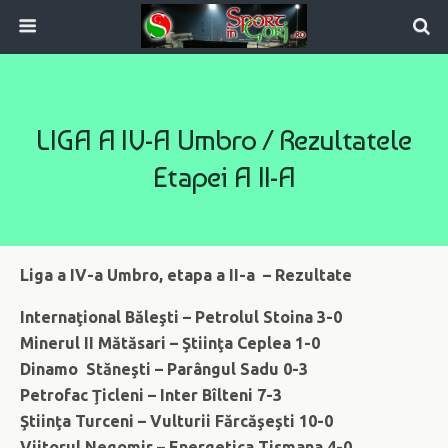
LIGA A IV-A Umbro / Rezultatele
Etapei A II-A
Liga a IV-a Umbro, etapa a II-a – Rezultate
Internaţional Băleşti – Petrolul Stoina 3-0
Minerul II Mătăsari – Ştiinţa Ceplea 1-0
Dinamo Stăneşti – Parângul Sadu 0-3
Petrofac Ţicleni –
Inter Bîlteni 7-3
Ştiinţa Turceni – Vulturii Fărcăşeşti 10-0
Viitorul Negomir – Energetica Tismana 4-0