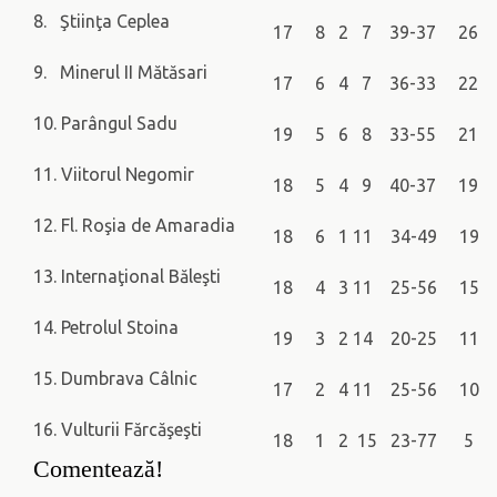
8. Ştiinţa Ceplea
17 8 2 7 39-37 26
9. Minerul II Mătăsari
17 6 4 7 36-33 22
10. Parângul Sadu
19 5 6 8 33-55 21
11. Viitorul Negomir
18 5 4 9 40-37 19
12. Fl. Roşia de Amaradia
18 6 1 11 34-49 19
13. Internaţional Băleşti
18 4 3 11 25-56 15
14. Petrolul Stoina
19 3 2 14 20-25 11
15. Dumbrava Câlnic
17 2 4 11 25-56 10
16. Vulturii Fărcăşeşti
18 1 2 15 23-77 5
Comentează!