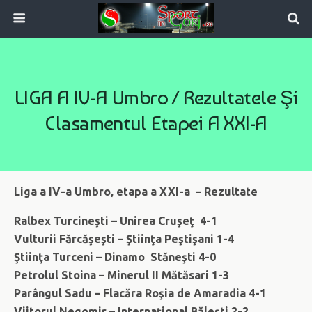
LIGA A IV-A Umbro / Rezultatele Şi
Clasamentul Etapei A XXI-A
Liga a IV-a Umbro, etapa a XXI-a – Rezultate
Ralbex Turcineşti – Unirea Cruşeţ 4-1
Vulturii Fărcăşeşti – Ştiinţa Peştişani 1-4
Ştiinţa Turceni – Dinamo Stăneşti 4-0
Petrolul Stoina – Minerul II Mătăsari 1-3
Parângul Sadu – Flacăra Roşia de Amaradia 4-1
Viitorul Negomir – Internaţional Băleşti 2-2