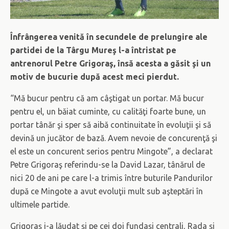
Înfrângerea venită în secundele de prelungire ale
partidei de la Târgu Mureş l-a întristat pe
antrenorul Petre Grigoraş, însă acesta a găsit şi un
motiv de bucurie după acest meci pierdut.
“Mă bucur pentru că am câştigat un portar. Mă bucur
pentru el, un băiat cuminte, cu calităţi foarte bune, un
portar tânăr şi sper să aibă continuitate în evoluţii şi să
devină un jucător de bază. Avem nevoie de concurenţă şi
el este un concurent serios pentru Mingote”, a declarat
Petre Grigoraş referindu-se la David Lazar, tânărul de
nici 20 de ani pe care l-a trimis între buturile Pandurilor
după ce Mingote a avut evoluţii mult sub aşteptări în
ultimele partide.
Grigoraş i-a lăudat şi pe cei doi fundaşi centrali, Rada şi