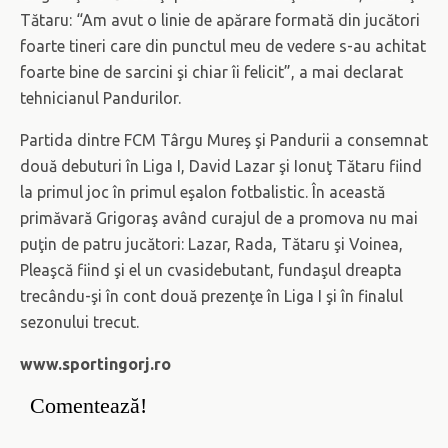
Tătaru: “Am avut o linie de apărare formată din jucători
foarte tineri care din punctul meu de vedere s-au achitat
foarte bine de sarcini şi chiar îi felicit”, a mai declarat
tehnicianul Pandurilor.
Partida dintre FCM Târgu Mureş şi Pandurii a consemnat
două debuturi în Liga I, David Lazar şi Ionuţ Tătaru fiind
la primul joc în primul eşalon fotbalistic. În această
primăvară Grigoraş având curajul de a promova nu mai
puţin de patru jucători: Lazar, Rada, Tătaru şi Voinea,
Pleaşcă fiind şi el un cvasidebutant, fundaşul dreapta
trecându-şi în cont două prezenţe în Liga I şi în finalul
sezonului trecut.
www.sportingorj.ro
Comentează!