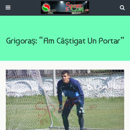
Grigoraş: “Am Câştigat Un Portar”