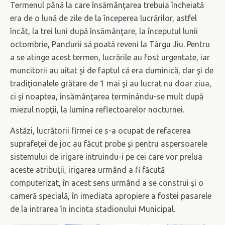
Termenul până la care însămânţarea trebuia încheiată
era de o lună de zile de la începerea lucrărilor, astfel
încât, la trei luni după însămânţare, la începutul lunii
octombrie, Pandurii să poată reveni la Târgu Jiu. Pentru
a se atinge acest termen, lucrările au fost urgentate, iar
muncitorii au uitat şi de faptul că era duminică, dar şi de
tradiţionalele grătare de 1 mai şi au lucrat nu doar ziua,
ci şi noaptea, însămânţarea terminându-se mult după
miezul nopţii, la lumina reflectoarelor nocturnei.
Astăzi, lucrătorii firmei ce s-a ocupat de refacerea
suprafeţei de joc au făcut probe şi pentru aspersoarele
sistemului de irigare intruindu-i pe cei care vor prelua
aceste atribuţii, irigarea urmând a fi făcută
computerizat, în acest sens urmând a se construi şi o
cameră specială, în imediata apropiere a fostei pasarele
de la intrarea în incinta stadionului Municipal.